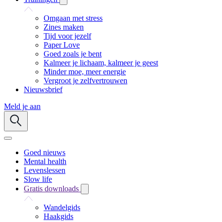
Omgaan met stress
Zines maken
Tijd voor jezelf
Paper Love
Goed zoals je bent
Kalmeer je lichaam, kalmeer je geest
Minder moe, meer energie
Vergroot je zelfvertrouwen
Nieuwsbrief
Meld je aan
Goed nieuws
Mental health
Levenslessen
Slow life
Gratis downloads
Wandelgids
Haakgids