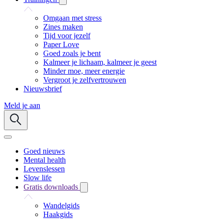
Omgaan met stress
Zines maken
Tijd voor jezelf
Paper Love
Goed zoals je bent
Kalmeer je lichaam, kalmeer je geest
Minder moe, meer energie
Vergroot je zelfvertrouwen
Nieuwsbrief
Meld je aan
Goed nieuws
Mental health
Levenslessen
Slow life
Gratis downloads
Wandelgids
Haakgids