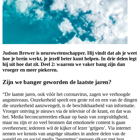
Judson Brewer is neurowetenschapper. Hij vindt dat als je weet
hoe je brein werkt, je jezelf beter kunt helpen. In drie delen legt
hij uit hoe dat zit. Deel 2: waarom we vaker bang zijn dan
vroeger en meer piekeren.
Zijn we banger geworden de laatste jaren?
“De laatste jaren, ook vóór het coronavirus, zagen we verhoogde
angstniveaus. Onzekerheid speelt een grote rol en een van de dingen
die onzekerheid aanzwengelt, is de beschikbaarheid van informatie.
Vroeger ontving je nieuws via de televisie of de krant, en dat was
het. Media beconcurreerden elkaar op basis van zorgvuldigheid,
maar nu zijn er zo veel bronnen dat emotionele content is gaan
overheersen; iedereen wil de kijker of lezer ‘grijpen’. Via internet
nemen we kennis van angstige situaties in andere delen van de
wereld en op social media ‘besmetten’ mensen elkaar met hun