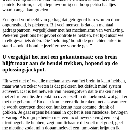
paniek. Kortom, er zijn tegenwoordig een hoop petrischaaltjes
waarin angst kan groeien.
Een goed voorbeeld van gedrag dat getriggerd kan worden door
ongerustheid, is piekeren. Bij veel mensen is dat een mentaal
gedragspatroon, vergelijkbaar met het mechanisme van verslaving.
Piekeren geeft ons het gevoel controle te hebben, het lijkt alsof we
in elk geval iets dóén. Die ‘beloning’ houdt de gedachtencirkel in
stand – ook al houd je jezelf ermee voor de gek.”
U vergelijkt het met een gokautomaat: ons brein
blijft maar aan de hendel trekken, hopend op de
oplossingsjackpot.
“Ik weet niet of we alle mechanismes van het brein in kaart hebben,
maar wat we zeker weten is dat piekeren het default mind system
activeert. Dat is het netwerk van hersengolven dat te maken heeft
met zelfreferentie. Je denkt na over jezelf in de toekomst: wat gaat er
met me gebeuren? En daar kun je verstrikt in raken, net als wanneer
je wordt gegrepen door een hunkering naar cocaïne, drank of
gokken. Je gaat ergens helemaal in op; het is een rusteloze, bevlogen
ervaring. Als mijn patiënten met een nicotineverslaving een laag
nicotinegehalte hebben, zegt hun lichaam: dit voelt niet goed, geef
me nicotine zodat mijn dopaminelevel een jump-start krijgt en ik