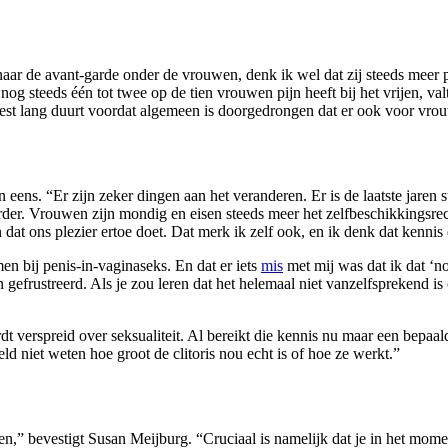
t naar de avant-garde onder de vrouwen, denk ik wel dat zij steeds meer
t nog steeds één tot twee op de tien vrouwen pijn heeft bij het vrijen, 
best lang duurt voordat algemeen is doorgedrongen dat er ook voor vrouwe
 eens. “Er zijn zeker dingen aan het veranderen. Er is de laatste jare
arder. Vrouwen zijn mondig en eisen steeds meer het zelfbeschikkingsr
at ons plezier ertoe doet. Dat merk ik zelf ook, en ik denk dat kennis 
n bij penis-in-vaginaseks. En dat er iets
mis
met mij was dat ik dat ‘no
 gefrustreerd. Als je zou leren dat het helemaal niet vanzelfsprekend i
rdt verspreid over seksualiteit. Al bereikt die kennis nu maar een bepa
ld niet weten hoe groot de clitoris nou echt is of hoe ze werkt.”
en,” bevestigt Susan Meijburg. “Cruciaal is namelijk dat je in het momen