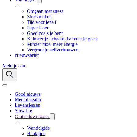
Omgaan met stress
Zines maken
Tijd voor jezelf
Paper Love
Goed zoals je bent
Kalmeer je lichaam, kalmeer je geest
Minder moe, meer energie
Vergroot je zelfvertrouwen
Nieuwsbrief
Meld je aan
Goed nieuws
Mental health
Levenslessen
Slow life
Gratis downloads
Wandelgids
Haakgids