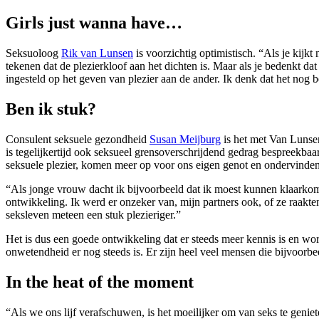
Girls just wanna have…
Seksuoloog
Rik van Lunsen
is voorzichtig optimistisch. “Als je kijk
tekenen dat de plezierkloof aan het dichten is. Maar als je bedenkt da
ingesteld op het geven van plezier aan de ander. Ik denk dat het nog 
Ben ik stuk?
Consulent seksuele gezondheid
Susan Meijburg
is het met Van Lunsen
is tegelijkertijd ook seksueel grensoverschrijdend gedrag bespreekba
seksuele plezier, komen meer op voor ons eigen genot en ondervinden d
“Als jonge vrouw dacht ik bijvoorbeeld dat ik moest kunnen klaarkome
ontwikkeling. Ik werd er onzeker van, mijn partners ook, of ze raakten
seksleven meteen een stuk plezieriger.”
Het is dus een goede ontwikkeling dat er steeds meer ­kennis is en wo
onwetendheid er nog steeds is. Er zijn heel veel mensen die bijvoorbee
In the heat of the moment
“Als we ons lijf verafschuwen, is het moeilijker om van seks te geniet