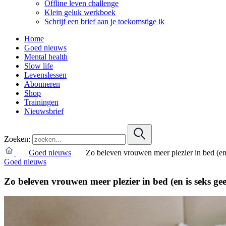
Offline leven challenge
Klein geluk werkboek
Schrijf een brief aan je toekomstige ik
Home
Goed nieuws
Mental health
Slow life
Levenslessen
Abonneren
Shop
Trainingen
Nieuwsbrief
Zoeken:
Goed nieuws
Zo beleven vrouwen meer plezier in bed (en
Goed nieuws
Zo beleven vrouwen meer plezier in bed (en is seks ge