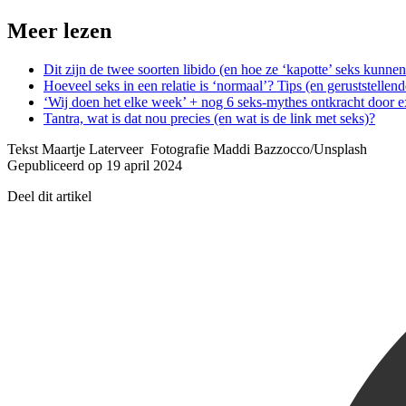
Meer lezen
Dit zijn de twee soorten libido (en hoe ze ‘kapotte’ seks kunnen
Hoeveel seks in een relatie is ‘normaal’? Tips (en geruststelle
‘Wij doen het elke week’ + nog 6 seks-mythes ontkracht door e
Tantra, wat is dat nou precies (en wat is de link met seks)?
Tekst Maartje Laterveer Fotografie Maddi Bazzocco/Unsplash
Gepubliceerd op 19 april 2024
Deel dit artikel