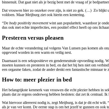
binnenuit. Dat gaat niet als je bezig bent met de vraag of je bedpartne
Dat vrouwen hier zo onzeker over zijn, is niet zo gek. (…) Zo blijkt 
voldoen. Maar Meijburg ziet ook hierin een kentering.
“De
body positivity movement
wint aan populariteit, waardoor je onde
dus ook met echte imperfecties, een positief effect heeft op ons licha
Presteren versus pleasen
Maar de echte verandering zal volgens Van Lunsen pas komen als onze 
opgevoed worden in een warm en veilig nest.
Daarnaast is een sekspositieve en genderneutrale opvoeding nodig. Wan
moeten kunnen en presteren in bed, en dat het bij hen niet om verbin
een orgasme faken, zodat de ander denkt een fantastische minnaar te z
How to: meer plezier in bed
Het belangrijkste kenmerk van vrouwen die echt plezier hebben in sek
plaats dat ze ergens onderweg hebben besloten: dat zet ik centraal. 
Wat hiervoor allereerst nodig is, zegt Meijburg, is dat je dit echt wilt
als je van ver komt. De eerste stap is om het jezelf te gunnen en ook t