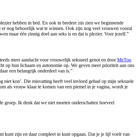
 plezier hebben in bed. En ook in bredere zin zien we beginnende
valt er nog behoorlijk wat te winnen. Ook zijn nog veel vrouwen vooral
n maar één zinnig doel aan seks is en dat is plezier. Voor jezelf.”
n steeds meer aandacht voor vrouwelijk seksueel genot en door
MeToo
echt op hun lichaam en autonomie op. We geven meer prioriteit aan ons
daar een belangrijk onderdeel van is.”
g niet kon’. Die misvatting heeft veel invloed gehad op mijn seksuele
s om als vrouw klaar te komen van een piemel in je vagina, wordt je
alde groep. Ik denk dat we niet moeten onderschatten hoeveel
t kunt zijn en daar compleet in kunt opgaan. Dat je je lijf voelt van