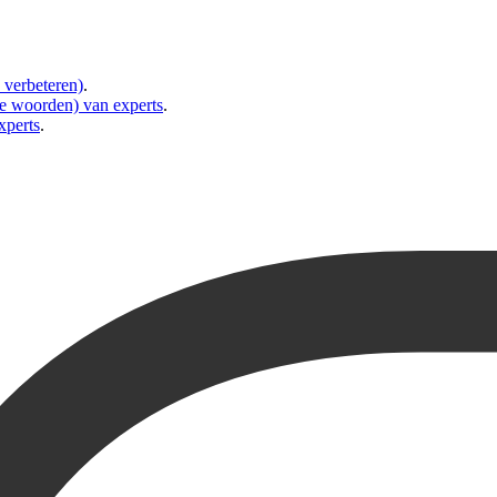
 verbeteren)
.
nde woorden) van experts
.
xperts
.