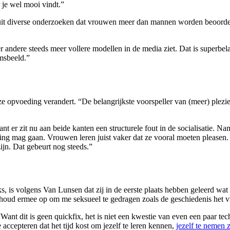
r je wel mooi vindt.”
uit diverse onderzoeken dat vrouwen meer dan mannen worden beoordeeld o
r andere steeds meer vollere modellen in de media ziet. Dat is superbe
amsbeeld.”
opvoeding verandert. “De belangrijkste voorspeller van (meer) plezier i
t er zit nu aan beide kanten een structurele fout in de socialisatie. N
ding mag gaan. Vrouwen leren juist vaker dat ze vooral moeten pleasen. 
ijn. Dat gebeurt nog steeds.”
s, is volgens Van Lunsen dat zij in de eerste plaats hebben geleerd wa
Ik houd ermee op om me seksueel te gedragen zoals de geschiedenis het 
. “Want dit is geen quickfix, het is niet een kwestie van even een paar te
e accepteren dat het tijd kost om jezelf te leren kennen,
jezelf te nemen z