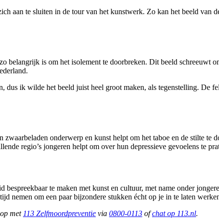
 aan te sluiten in de tour van het kunstwerk. Zo kan het beeld van d
st zo belangrijk is om het isolement te doorbreken. Dit beeld schreeuwt 
ederland.
 dus ik wilde het beeld juist heel groot maken, als tegenstelling. De fel
n zwaarbeladen onderwerp en kunst helpt om het taboe en de stilte te d
illende regio’s jongeren helpt om over hun depressieve gevoelens te p
id bespreekbaar te maken met kunst en cultuur, met name onder jong
de tijd nemen om een paar bijzondere stukken écht op je in te laten we
t op met
113 Zelfmoordpreventie
via
0800-0113
of
chat op 113.nl
.