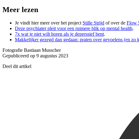
Meer lezen
Je vindt hier meer over het project
Stille Strijd
of over de
Flow 
Deze psychiater pleit voor een ruimere blik op mental health
.
7x wat je niet wilt horen als je depressief bent
.
Makkelijker gezegd dan gedaan: praten over gevoelens (en zo k
Fotografie Bastiaan Musscher
Gepubliceerd op 9 augustus 2023
Deel dit artikel