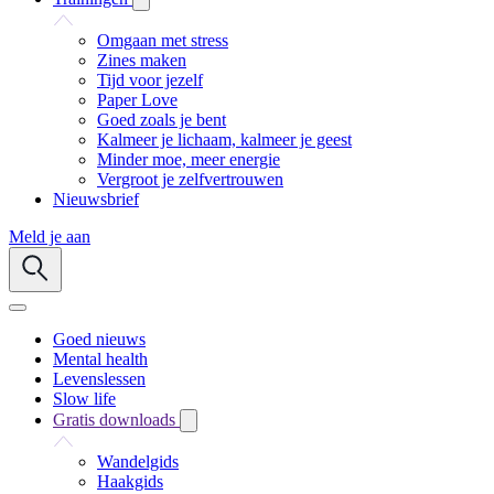
Omgaan met stress
Zines maken
Tijd voor jezelf
Paper Love
Goed zoals je bent
Kalmeer je lichaam, kalmeer je geest
Minder moe, meer energie
Vergroot je zelfvertrouwen
Nieuwsbrief
Meld je aan
Goed nieuws
Mental health
Levenslessen
Slow life
Gratis downloads
Wandelgids
Haakgids