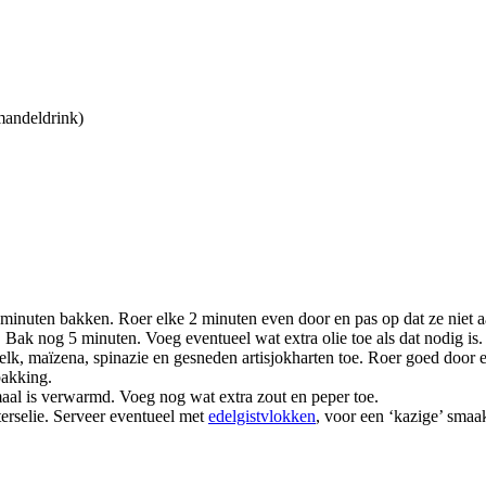
mandeldrink)
15 minuten bakken. Roer elke 2 minuten even door en pas op dat ze niet 
 Bak nog 5 minuten. Voeg eventueel wat extra olie toe als dat nodig is
k, maïzena, spinazie en gesneden artisjokharten toe. Roer goed door 
pakking.
maal is verwarmd. Voeg nog wat extra zout en peper toe.
erselie. Serveer eventueel met
edelgistvlokken
, voor een ‘kazige’ smaa