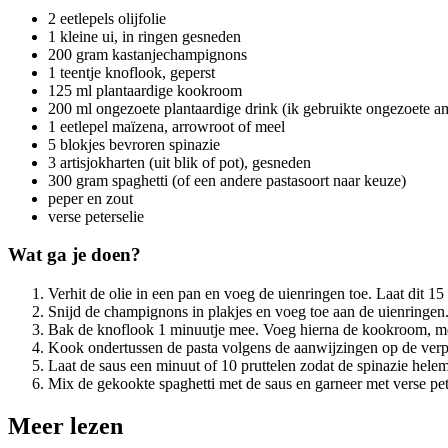
2 eetlepels olijfolie
1 kleine ui, in ringen gesneden
200 gram kastanjechampignons
1 teentje knoflook, geperst
125 ml plantaardige kookroom
200 ml ongezoete plantaardige drink (ik gebruikte ongezoete a
1 eetlepel maïzena, arrowroot of meel
5 blokjes bevroren spinazie
3 artisjokharten (uit blik of pot), gesneden
300 gram spaghetti (of een andere pastasoort naar keuze)
peper en zout
verse peterselie
Wat ga je doen?
Verhit de olie in een pan en voeg de uienringen toe. Laat dit 
Snijd de champignons in plakjes en voeg toe aan de uienringen.
Bak de knoflook 1 minuutje mee. Voeg hierna de kookroom, mel
Kook ondertussen de pasta volgens de aanwijzingen op de ver
Laat de saus een minuut of 10 pruttelen zodat de spinazie hele
Mix de gekookte spaghetti met de saus en garneer met verse pet
Meer lezen