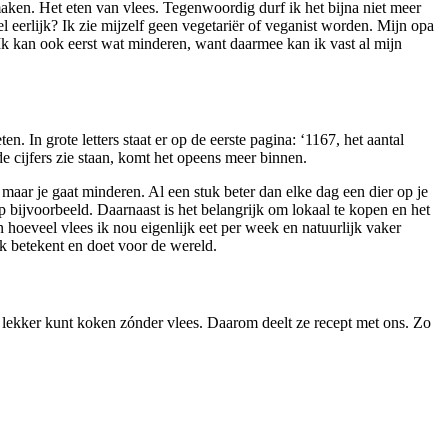
maken. Het eten van vlees. Tegenwoordig durf ik het bijna niet meer
l eerlijk? Ik zie mijzelf geen vegetariër of veganist worden. Mijn opa
. Ik kan ook eerst wat minderen, want daarmee kan ik vast al mijn
n. In grote letters staat er op de eerste pagina: ‘1167, het aantal
de cijfers zie staan, komt het opeens meer binnen.
, maar je gaat minderen. Al een stuk beter dan elke dag een dier op je
kip bijvoorbeeld. Daarnaast is het belangrijk om lokaal te kopen en het
en hoeveel vlees ik nou eigenlijk eet per week en natuurlijk vaker
jk betekent en doet voor de wereld.
 lekker kunt koken zónder vlees. Daarom deelt ze recept met ons. Zo