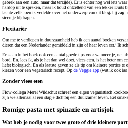
gebrek aan een auto, maar dat terzijde). Er is echter nog wel iets wa
hardop uit te spreken, maar ik houd ontzettend van een lekker Duits bi
lachte zelfs toen ik vertelde over het onderwerp van dit blog: hij zag
steentje bijdragen.
Flexitariër
Om me te verdiepen in duurzaamheid heb ik een aantal boeken verzam
dieren dat een Nederlander gemiddeld in zijn of haar leven eet.’ Ik sch
Er staan in het boek ook een aantal goede tips voor wanneer je, net als
bord. En, lees ik, als je het dan wel doet, vlees eten, is het beter om 
liefst biologisch. En als laatste geven ze als tip om kleinere porties 
kiezen voor een vegetarisch recept. Op
de Veggie app
(wat ik ook las 
Zonder vlees eten
Flow-collega Merel Wildschut schreef een eigen veganistisch kookboek
zijn we allemaal al een stapje dichtbij een duurzamer leven. Eet smake
Romige pasta met spinazie en artisjok
Wat heb je nodig voor twee grote of drie kleinere port