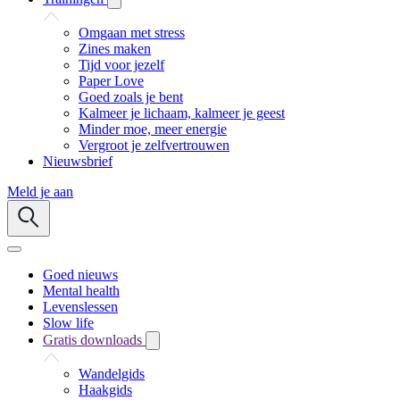
Omgaan met stress
Zines maken
Tijd voor jezelf
Paper Love
Goed zoals je bent
Kalmeer je lichaam, kalmeer je geest
Minder moe, meer energie
Vergroot je zelfvertrouwen
Nieuwsbrief
Meld je aan
Goed nieuws
Mental health
Levenslessen
Slow life
Gratis downloads
Wandelgids
Haakgids