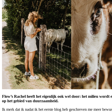
Flow’s Rachel heeft het eigenlijk ook wel door: het milieu wordt e
op het gebied van duurzaamheid.
Ik merk dat ik nadat ik het eerste blog heb geschreven me meer bewust