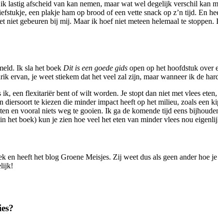
ar ik lastig afscheid van kan nemen, maar wat wel degelijk verschil kan 
efstukje, een plakje ham op brood of een vette snack op z’n tijd. En hee
 het niet gebeuren bij mij. Maar ik hoef niet meteen helemaal te stoppen
eld. Ik sla het boek
Dit is een goede gids
open op het hoofdstuk over ete
rik ervan, je weet stiekem dat het veel zal zijn, maar wanneer ik de har
 ik, een flexitariër bent of wilt worden. Je stopt dan niet met vlees eten
een diersoort te kiezen die minder impact heeft op het milieu, zoals een 
te eten en vooral niets weg te gooien. Ik ga de komende tijd eens bijhoud
in het boek) kun je zien hoe veel het eten van minder vlees nou eigenli
 en heeft het blog Groene Meisjes. Zij weet dus als geen ander hoe je
lijk!
ies?