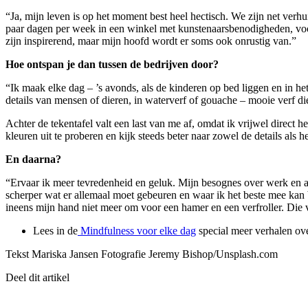
“Ja, mijn leven is op het moment best heel hectisch. We zijn net verh
paar dagen per week in een winkel met kunstenaarsbenodigheden, voor 
zijn inspirerend, maar mijn hoofd wordt er soms ook onrustig van.”
Hoe ontspan je dan tussen de bedrijven door?
“Ik maak elke dag – ’s avonds, als de kinderen op bed liggen en in he
details van mensen of dieren, in waterverf of gouache – mooie verf d
Achter de tekentafel valt een last van me af, omdat ik vrijwel direct h
kleuren uit te proberen en kijk steeds beter naar zowel de details als he
En daarna?
“Ervaar ik meer tevredenheid en geluk. Mijn besognes over werk en and
scherper wat er allemaal moet gebeuren en waar ik het beste mee kan b
ineens mijn hand niet meer om voor een hamer en een verfroller. Die
Lees in de
Mindfulness voor elke dag
special meer verhalen ov
Tekst Mariska Jansen Fotografie Jeremy Bishop/Unsplash.com
Deel dit artikel