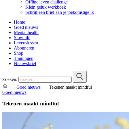
Offline leven challenge
Klein geluk werkboek
Schrijf een brief aan je toekomstige ik
Home
Goed nieuws
Mental health
Slow life
Levenslessen
Abonneren
Shop
Trainingen
Nieuwsbrief
Zoeken:
Goed nieuws
Tekenen maakt mindful
Goed nieuws
Tekenen maakt mindful