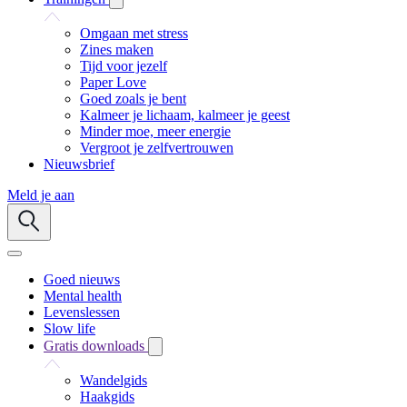
Omgaan met stress
Zines maken
Tijd voor jezelf
Paper Love
Goed zoals je bent
Kalmeer je lichaam, kalmeer je geest
Minder moe, meer energie
Vergroot je zelfvertrouwen
Nieuwsbrief
Meld je aan
Goed nieuws
Mental health
Levenslessen
Slow life
Gratis downloads
Wandelgids
Haakgids