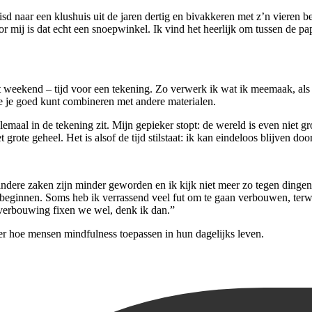
uisd naar een klushuis uit de jaren dertig en bivakkeren met z’n viere
mij is dat echt een snoepwinkel. Ik vind het heerlijk om tussen de pap
t weekend – tijd voor een tekening. Zo verwerk ik wat ik meemaak, als 
ie je goed kunt combineren met andere materialen.
elemaal in de tekening zit. Mijn gepieker stopt: de wereld is even niet 
t grote geheel. Het is alsof de tijd stilstaat: ik kan eindeloos blijven d
ere zaken zijn minder geworden en ik kijk niet meer zo tegen dingen op,
eginnen. Soms heb ik verrassend veel fut om te gaan verbouwen, terwijl
 verbouwing fixen we wel, denk ik dan.”
er hoe mensen mindfulness toepassen in hun dagelijks leven.