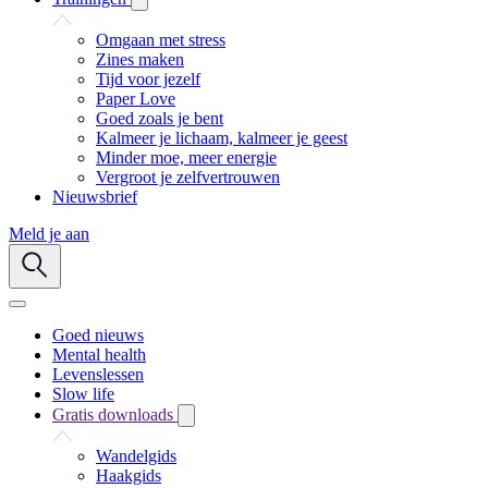
Omgaan met stress
Zines maken
Tijd voor jezelf
Paper Love
Goed zoals je bent
Kalmeer je lichaam, kalmeer je geest
Minder moe, meer energie
Vergroot je zelfvertrouwen
Nieuwsbrief
Meld je aan
Goed nieuws
Mental health
Levenslessen
Slow life
Gratis downloads
Wandelgids
Haakgids