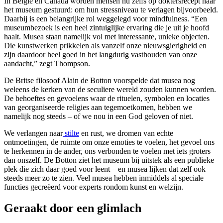
In België en Canada worden mensen nu zelfs op doktersrecept naar
het museum gestuurd: om hun stressniveau te verlagen bijvoorbeeld.
Daarbij is een belangrijke rol weggelegd voor mindfulness. “Een
museumbezoek is een heel zintuiglijke ervaring die je uit je hoofd
haalt. Musea staan namelijk vol met interessante, unieke objecten.
Die kunstwerken prikkelen als vanzelf onze nieuwsgierigheid en
zijn daardoor heel goed in het langdurig vasthouden van onze
aandacht,” zegt Thompson.
De Britse filosoof Alain de Botton voorspelde dat musea nog
weleens de kerken van de seculiere wereld zouden kunnen worden.
De behoeftes en gevoelens waar de rituelen, symbolen en locaties
van georganiseerde religies aan tegemoetkomen, hebben we
namelijk nog steeds – of we nou in een God geloven of niet.
We verlangen naar
stilte
en rust, we dromen van echte
ontmoetingen, de ruimte om onze emoties te voelen, het gevoel ons
te herkennen in de ander, ons verbonden te voelen met iets groters
dan onszelf. De Botton ziet het museum bij uitstek als een publieke
plek die zich daar goed voor leent – en musea lijken dat zelf ook
steeds meer zo te zien. Veel musea hebben inmiddels ­al speciale
functies gecreëerd voor experts rondom kunst en welzijn.
Geraakt door een glimlach