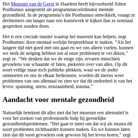
Het
Museum van de Geest
in Haarlem heeft bijvoorbeeld Jolien
Posthumus aangesteld als programmacoördinator mentale
gezondheid. In de programma’s die Posthumus ontwikkelt, vraagt ze
deelnemers om langer naar een kunstwerk te kijken dan ze normaal
gesproken zouden doen.
Het is een cruciale manier waarop het museum kan helpen, zegt
Posthumus: door mentaal welzijn bespreekbaar te maken. “Als het
langere tijd niet goed met ons gaat en we ons alleen voelen, kunnen
we sterk de neiging hebben om al onze problemen te ver-ikken,”
zegt ze. “We denken dat we de enige zijn, ervaren misschien
gevoelens van schaamte of falen, piekeren over van alles. Op dit
soort veilige maar toch publieke plekken, waar we de ander
ontmoeten en ons in elkaar herkennen, worden dit ineens weer
problemen van ons allemaal en zien we dat dit onderdeel is van het
leven: spanning, stress, eenzaamheid, trauma.”
Aandacht voor mentale gezondheid
Natuurlijk betekent dit alles niet dat het museum een ­alternatief is
voor het zoeken van professionele hulp bij geestelijke
gezondheidsproblemen. “Het gaat er meer om dat wij als musea dit
soort problemen zichtbaarder kunnen maken. En we kunnen laten
zien dat dit soort gevoelens ook gewoon bij het leven horen,” zegt