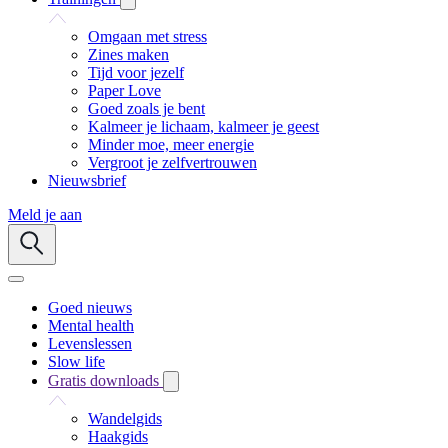
Omgaan met stress
Zines maken
Tijd voor jezelf
Paper Love
Goed zoals je bent
Kalmeer je lichaam, kalmeer je geest
Minder moe, meer energie
Vergroot je zelfvertrouwen
Nieuwsbrief
Meld je aan
Goed nieuws
Mental health
Levenslessen
Slow life
Gratis downloads
Wandelgids
Haakgids