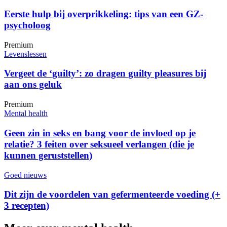
Eerste hulp bij overprikkeling: tips van een GZ-
psycholoog
Premium
Levenslessen
Vergeet de ‘guilty’: zo dragen guilty pleasures bij
aan ons geluk
Premium
Mental health
Geen zin in seks en bang voor de invloed op je
relatie? 3 feiten over seksueel verlangen (die je
kunnen geruststellen)
Goed nieuws
Dit zijn de voordelen van gefermenteerde voeding (+
3 recepten)