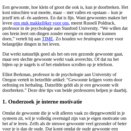
Een gewoonte, hoe klein of groot die ook is, kun je doorbreken. Het
kost misschien wat moeite, maar – met vallen en opstaan – kun je
jezelf iets af- én aanleren. En dat is fijn. Want gewoontes maken het
leven
een stuk makkelijker voor ons
, meent Russell Poldrack,
professor in de psychologie aan Stanford University. “We willen dat
ons brein leert om dingen zonder energie en moeite te kunnen
doen,” vertelt hij aan
TIME
. Zo houden we
brainspace
over voor
belangrijke dingen in het leven.
Dat werkt natuurlijk goed als het om een gezonde gewoonte gaat,
maar een slechte gewoonte werkt vaak averechts. Of dat nu het
bijten op je nagels is of het eindeloos scrollen op je telefoon.
Elliot Berkman, professor in de psychologie aan University of
Oregon vertelt in hetzelfde artikel: “Gewoonte krijgen vorm door
oefening en herhaling. Datzelfde geldt als je een gewoonte wilt
doorbreken.” Deze drie tips van beide professoren helpen je daarbij.
1. Onderzoek je interne motivatie
Omdat de gewoonte die je wilt afleren vaak zo diepgeworteld in je
systeem zit, wil je volledig overtuigd zijn van je eigen motivatie om
het af te leren. Zelfs als de nieuwe gewoonte veel gezonder of beter
voor je is dan de oude. Dat komt omdat de oude gewoonte een