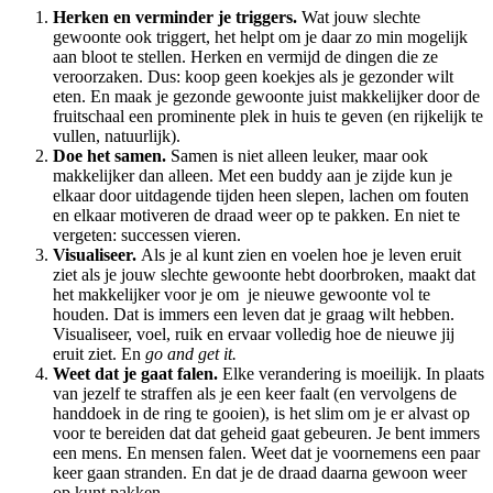
Herken en verminder je triggers.
Wat jouw slechte
gewoonte ook triggert, het helpt om je daar zo min mogelijk
aan bloot te stellen. Herken en vermijd de dingen die ze
veroorzaken. Dus: koop geen koekjes als je gezonder wilt
eten. En maak je gezonde gewoonte juist makkelijker door de
fruitschaal een prominente plek in huis te geven (en rijkelijk te
vullen, natuurlijk).
Doe het samen.
Samen is niet alleen leuker, maar ook
makkelijker dan alleen. Met een buddy aan je zijde kun je
elkaar door uitdagende tijden heen slepen, lachen om fouten
en elkaar motiveren de draad weer op te pakken. En niet te
vergeten: successen vieren.
Visualiseer.
Als je al kunt zien en voelen hoe je leven eruit
ziet als je jouw slechte gewoonte hebt doorbroken, maakt dat
het makkelijker voor je om je nieuwe gewoonte vol te
houden. Dat is immers een leven dat je graag wilt hebben.
Visualiseer, voel, ruik en ervaar volledig hoe de nieuwe jij
eruit ziet. En
go and get it.
Weet dat je gaat falen.
Elke verandering is moeilijk. In plaats
van jezelf te straffen als je een keer faalt (en vervolgens de
handdoek in de ring te gooien), is het slim om je er alvast op
voor te bereiden dat dat geheid gaat gebeuren. Je bent immers
een mens. En mensen falen. Weet dat je voornemens een paar
keer gaan stranden. En dat je de draad daarna gewoon weer
op kunt pakken.