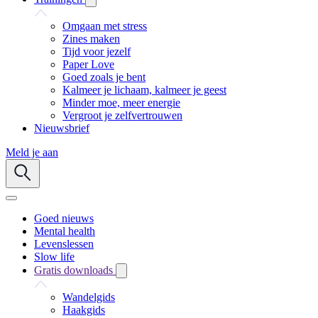
Omgaan met stress
Zines maken
Tijd voor jezelf
Paper Love
Goed zoals je bent
Kalmeer je lichaam, kalmeer je geest
Minder moe, meer energie
Vergroot je zelfvertrouwen
Nieuwsbrief
Meld je aan
Goed nieuws
Mental health
Levenslessen
Slow life
Gratis downloads
Wandelgids
Haakgids