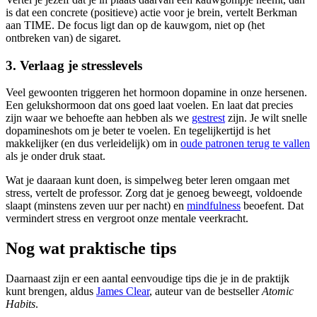
is dat een concrete (positieve) actie voor je brein, vertelt Berkman
aan TIME. De focus ligt dan op de kauwgom, niet op (het
ontbreken van) de sigaret.
3. Verlaag je stresslevels
Veel gewoonten triggeren het hormoon dopamine in onze hersenen.
Een gelukshormoon dat ons goed laat voelen. En laat dat precies
zijn waar we behoefte aan hebben als we
gestrest
zijn. Je wilt snelle
dopamineshots om je beter te voelen. En tegelijkertijd is het
makkelijker (en dus verleidelijk) om in
oude patronen terug te vallen
als je onder druk staat.
Wat je daaraan kunt doen, is simpelweg beter leren omgaan met
stress, vertelt de professor. Zorg dat je genoeg beweegt, voldoende
slaapt (minstens zeven uur per nacht) en
mindfulness
beoefent. Dat
vermindert stress en vergroot onze mentale veerkracht.
Nog wat praktische tips
Daarnaast zijn er een aantal eenvoudige tips die je in de praktijk
kunt brengen, aldus
James Clear
, auteur van de bestseller
Atomic
Habits
.