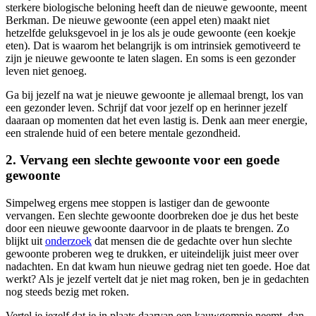
sterkere biologische beloning heeft dan de nieuwe gewoonte, meent
Berkman. De nieuwe gewoonte (een appel eten) maakt niet
hetzelfde geluksgevoel in je los als je oude gewoonte (een koekje
eten). Dat is waarom het belangrijk is om intrinsiek gemotiveerd te
zijn je nieuwe gewoonte te laten slagen. En soms is een gezonder
leven niet genoeg.
Ga bij jezelf na wat je nieuwe gewoonte je allemaal brengt, los van
een gezonder leven. Schrijf dat voor jezelf op en herinner jezelf
daaraan op momenten dat het even lastig is. Denk aan meer energie,
een stralende huid of een betere mentale gezondheid.
2. Vervang een slechte gewoonte voor een goede
gewoonte
Simpelweg ergens mee stoppen is lastiger dan de gewoonte
vervangen. Een slechte gewoonte doorbreken doe je dus het beste
door een nieuwe gewoonte daarvoor in de plaats te brengen. Zo
blijkt uit
onderzoek
dat mensen die de gedachte over hun slechte
gewoonte proberen weg te drukken, er uiteindelijk juist meer over
nadachten. En dat kwam hun nieuwe gedrag niet ten goede. Hoe dat
werkt? Als je jezelf vertelt dat je niet mag roken, ben je in gedachten
nog steeds bezig met roken.
Vertel je jezelf dat je in plaats daarvan een kauwgompje neemt, dan