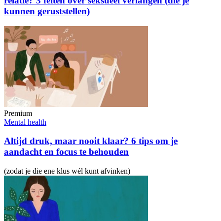
relatie? 3 feiten over seksueel verlangen (die je
kunnen geruststellen)
Premium
Mental health
Altijd druk, maar nooit klaar? 6 tips om je
aandacht en focus te behouden
(zodat je die ene klus wél kunt afvinken)