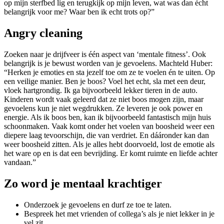
op mijn sterfbed lig en terugkijk op mijn leven, wat was dan écht
belangrijk voor me? Waar ben ik echt trots op?”
Angry cleaning
Zoeken naar je drijfveer is één aspect van ‘mentale fitness’. Ook
belangrijk is je bewust worden van je gevoelens. Machteld Huber:
“Herken je emoties en sta jezelf toe om ze te voelen én te uiten. Op
een veilige manier. Ben je boos? Voel het echt, sla met een deur,
vloek hartgrondig. Ik ga bijvoorbeeld lekker tieren in de auto.
Kinderen wordt vaak geleerd dat ze niet boos mogen zijn, maar
gevoelens kun je niet wegdrukken. Ze leveren je ook power en
energie. Als ik boos ben, kan ik bijvoorbeeld fantastisch mijn huis
schoonmaken. Vaak komt onder het voelen van boosheid weer een
diepere laag tevoorschijn, die van verdriet. En dááronder kan dan
weer boosheid zitten. Als je alles hebt doorvoeld, lost de emotie als
het ware op en is dat een bevrijding. Er komt ruimte en liefde achter
vandaan.”
Zo word je mentaal krachtiger
Onderzoek je gevoelens en durf ze toe te laten.
Bespreek het met vrienden of collega’s als je niet lekker in je
vel zit.