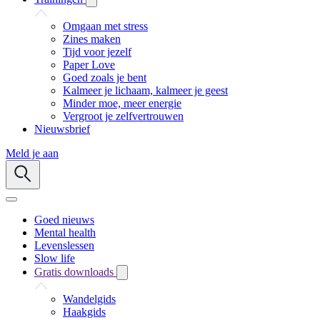
Omgaan met stress
Zines maken
Tijd voor jezelf
Paper Love
Goed zoals je bent
Kalmeer je lichaam, kalmeer je geest
Minder moe, meer energie
Vergroot je zelfvertrouwen
Nieuwsbrief
Meld je aan
Goed nieuws
Mental health
Levenslessen
Slow life
Gratis downloads
Wandelgids
Haakgids