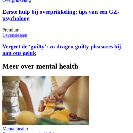
Overprikkeling
Eerste hulp bij overprikkeling: tips van een GZ-
psycholoog
Premium
Levenslessen
Vergeet de ‘guilty’: zo dragen guilty pleasures bij
aan ons geluk
Meer over mental health
Mental health