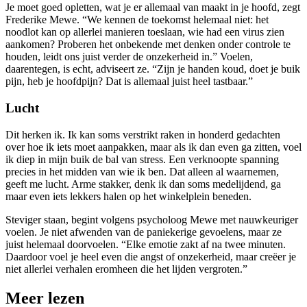
Je moet goed opletten, wat je er allemaal van maakt in je hoofd, zegt
Frederike Mewe. “We kennen de toekomst helemaal niet: het
noodlot kan op allerlei manieren toeslaan, wie had een virus zien
aankomen? Proberen het onbekende met denken onder controle te
houden, leidt ons juist verder de onzekerheid in.” Voelen,
daarentegen, is echt, adviseert ze. “Zijn je handen koud, doet je buik
pijn, heb je hoofdpijn? Dat is allemaal juist heel tastbaar.”
Lucht
Dit herken ik. Ik kan soms verstrikt raken in honderd gedachten
over hoe ik iets moet aanpakken, maar als ik dan even ga zitten, voel
ik diep in mijn buik de bal van stress. Een verknoopte spanning
precies in het midden van wie ik ben. Dat alleen al waarnemen,
geeft me lucht. Arme stakker, denk ik dan soms medelijdend, ga
maar even iets lekkers halen op het winkelplein beneden.
Steviger staan, begint volgens psycholoog Mewe met nauwkeuriger
voelen. Je niet afwenden van de paniekerige gevoelens, maar ze
juist helemaal doorvoelen. “Elke emotie zakt af na twee minuten.
Daardoor voel je heel even die angst of onzekerheid, maar creëer je
niet allerlei verhalen eromheen die het lijden vergroten.”
Meer lezen