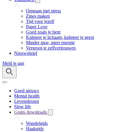
Omgaan met stress
Zines maken
Tijd voor jezelf
Paper Love
Goed zoals je bent
Kalmeer je lichaam, kalmeer je geest
Minder moe, meer energie
Vergroot je zelfvertrouwen
Nieuwsbrief
Meld je aan
Goed nieuws
Mental health
Levenslessen
Slow life
Gratis downloads
Wandelgids
Haakgids