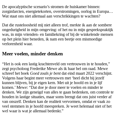
De apocalyptische scenario’s stromen de huiskamer binnen:
zorginfarcten, energietekorten, overstromingen, oorlog in Europa…
Wat staat ons niet allemaal aan verschrikkingen te wachten?
Dat die rusteloosheid mij niet alleen trof, merkte ik aan de sombere
ongedurigheid in mijn omgeving: of het nu in mijn gesprekspraktijk
was, in mijn vrienden- en familiekring of bij de winkelende mensen
op het plein hier beneden, ik nam een beetje een mismoedige
verlorenheid waar.
Meer voelen, minder denken
“Het is ook een lastig krachtenveld om vertrouwen in te houden,”
zegt psycholoog Frederike Mewe als ik haar bel om raad. Mewe
schreef het boek
Goed zoals je bent
dat eind maart 2022 verschijnt.
Volgens haar begint meer vertrouwen met ‘heel dicht bij jezelf
kunnen blijven, bij je eigen kern. Met uit je hoofd en in je lijf
komen.’ Mewe: “Dat doe je door meer te voelen en minder te
denken. We zijn geneigd van alles te gaan bedenken, om controle te
houden in lastige situaties, maar soms brengt dat ons juist verder af
van onszelf. Denken kan de realiteit vervormen, omdat er vaak zo
veel stemmen in je hoofd meespreken. Je weet helemaal niet of het
wel waar is wat je allemaal bedenkt.”