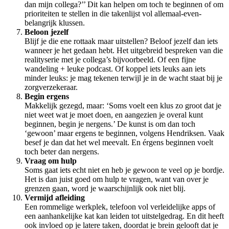
dan mijn collega?’’ Dit kan helpen om toch te beginnen of om
prioriteiten te stellen in die takenlijst vol allemaal-even-
belangrijk klussen.
Beloon jezelf
Blijf je die ene rottaak maar uitstellen? Beloof jezelf dan iets
wanneer je het gedaan hebt. Het uitgebreid bespreken van die
realityserie met je collega’s bijvoorbeeld. Of een fijne
wandeling + leuke podcast. Of koppel iets leuks aan iets
minder leuks: je mag tekenen terwijl je in de wacht staat bij je
zorgverzekeraar.
Begin ergens
Makkelijk gezegd, maar: ‘Soms voelt een klus zo groot dat je
niet weet wat je moet doen, en aangezien je overal kunt
beginnen, begin je nergens.’ De kunst is om dan toch
‘gewoon’ maar ergens te beginnen, volgens Hendriksen. Vaak
besef je dan dat het wel meevalt. En érgens beginnen voelt
toch beter dan nergens.
Vraag om hulp
Soms gaat iets echt niet en heb je gewoon te veel op je bordje.
Het is dan juist goed om hulp te vragen, want van over je
grenzen gaan, word je waarschijnlijk ook niet blij.
Vermijd afleiding
Een rommelige werkplek, telefoon vol verleidelijke apps of
een aanhankelijke kat kan leiden tot uitstelgedrag. En dit heeft
ook invloed op je latere taken, doordat je brein gelooft dat je