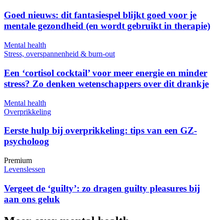
Goed nieuws: dit fantasiespel blijkt goed voor je
mentale gezondheid (en wordt gebruikt in therapie)
Mental health
Stress, overspannenheid & burn-out
Een ‘cortisol cocktail’ voor meer energie en minder
stress? Zo denken wetenschappers over dit drankje
Mental health
Overprikkeling
Eerste hulp bij overprikkeling: tips van een GZ-
psycholoog
Premium
Levenslessen
Vergeet de ‘guilty’: zo dragen guilty pleasures bij
aan ons geluk