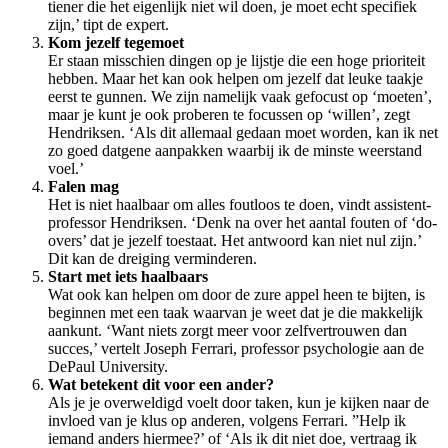
tiener die het eigenlijk niet wil doen, je moet echt specifiek
zijn,’ tipt de expert.
Kom jezelf tegemoet
Er staan misschien dingen op je lijstje die een hoge prioriteit
hebben. Maar het kan ook helpen om jezelf dat leuke taakje
eerst te gunnen. We zijn namelijk vaak gefocust op ‘moeten’,
maar je kunt je ook proberen te focussen op ‘willen’, zegt
Hendriksen. ‘Als dit allemaal gedaan moet worden, kan ik net
zo goed datgene aanpakken waarbij ik de minste weerstand
voel.’
Falen mag
Het is niet haalbaar om alles foutloos te doen, vindt assistent-
professor Hendriksen. ‘Denk na over het aantal fouten of ‘do-
overs’ dat je jezelf toestaat. Het antwoord kan niet nul zijn.’
Dit kan de dreiging verminderen.
Start met iets haalbaars
Wat ook kan helpen om door de zure appel heen te bijten, is
beginnen met een taak waarvan je weet dat je die makkelijk
aankunt. ‘Want niets zorgt meer voor zelfvertrouwen dan
succes,’ vertelt Joseph Ferrari, professor psychologie aan de
DePaul University.
Wat betekent dit voor een ander?
Als je je overweldigd voelt door taken, kun je kijken naar de
invloed van je klus op anderen, volgens Ferrari. ”Help ik
iemand anders hiermee?’ of ‘Als ik dit niet doe, vertraag ik