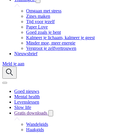
Omgaan met stress
Zines maken
Tijd voor jezelf
Paper Love
Goed zoals je bent
Kalmeer je lichaam, kalmeer je geest
Minder moe, meer energie
Vergroot je zelfvertrouwen
Nieuwsbrief
Meld je aan
Goed nieuws
Mental health
Levenslessen
Slow life
Gratis downloads
Wandelgids
Haakgids