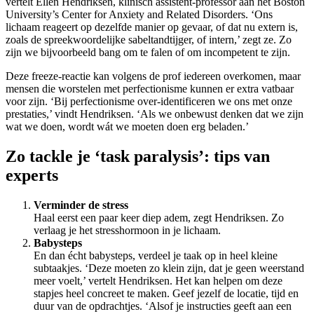
vertelt Ellen Hendriksen, klinisch assistent-professor aan het Boston
University’s Center for Anxiety and Related Disorders. ‘Ons
lichaam reageert op dezelfde manier op gevaar, of dat nu extern is,
zoals de spreekwoordelijke sabeltandtijger, of intern,’ zegt ze. Zo
zijn we bijvoorbeeld bang om te falen of om incompetent te zijn.
Deze freeze-reactie kan volgens de prof iedereen overkomen, maar
mensen die worstelen met perfectionisme kunnen er extra vatbaar
voor zijn. ‘Bij perfectionisme over-identificeren we ons met onze
prestaties,’ vindt Hendriksen. ‘Als we onbewust denken dat we zijn
wat we doen, wordt wát we moeten doen erg beladen.’
Zo tackle je ‘task paralysis’: tips van
experts
Verminder de stress
Haal eerst een paar keer diep adem, zegt Hendriksen. Zo
verlaag je het stresshormoon in je lichaam.
Babysteps
En dan écht babysteps, verdeel je taak op in heel kleine
subtaakjes. ‘Deze moeten zo klein zijn, dat je geen weerstand
meer voelt,’ vertelt Hendriksen. Het kan helpen om deze
stapjes heel concreet te maken. Geef jezelf de locatie, tijd en
duur van de opdrachtjes. ‘Alsof je instructies geeft aan een