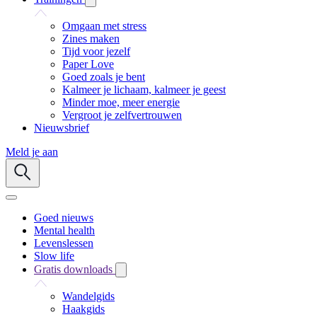
Omgaan met stress
Zines maken
Tijd voor jezelf
Paper Love
Goed zoals je bent
Kalmeer je lichaam, kalmeer je geest
Minder moe, meer energie
Vergroot je zelfvertrouwen
Nieuwsbrief
Meld je aan
Goed nieuws
Mental health
Levenslessen
Slow life
Gratis downloads
Wandelgids
Haakgids