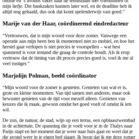
oudste en ’s avonds vaker naar de tennisbaan met vriendinnen of
mijn liefje. Die bankzaken kunnen later wel, en de deadline heb ik
altijd nog gehaald, dus ook dat komt spelenderwijs vast goed.”
Marije van der Haar, coördinerend eindredacteur
“Vertrouwen, dat is mijn woord voor deze zomer. Vanwege een
operatie aan mijn been ben ik momenteel niet zo mobiel, en hoe het
herstel gaat verlopen is niet precies te voorspellen – wat best
spannend is voor iemand die graag de controle houdt. Als ik erop
vertrouw dat de timing van dit proces precies goed is, voel ik me al
veel rustiger.”
Marjolijn Polman, beeld coördinator
“Mijn woord voor de zomer is genieten. Genieten van wat er is,
grote en kleine momenten. Van tijd samen met anderen, maar ook
bewuster genieten van de tijd voor mezelf alleen. Genieten van
keuzes die ik maak, gewoon omdat het goed voelt of omdat ik iets
wil.
De zon, de natuur, de stad, wijn op een terras, een opblaaszwembad
in de achtertuin. De spanning die je voelt voor je in de Thalys naar
Parijs stapt en het moment dat je weer naar huis gaat en weet dat je
die avond weer in je eigen bed slaapt. Ik hoop dat ik me deze zomer