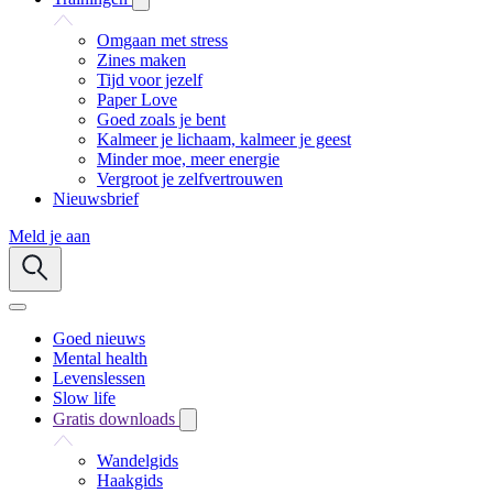
Omgaan met stress
Zines maken
Tijd voor jezelf
Paper Love
Goed zoals je bent
Kalmeer je lichaam, kalmeer je geest
Minder moe, meer energie
Vergroot je zelfvertrouwen
Nieuwsbrief
Meld je aan
Goed nieuws
Mental health
Levenslessen
Slow life
Gratis downloads
Wandelgids
Haakgids