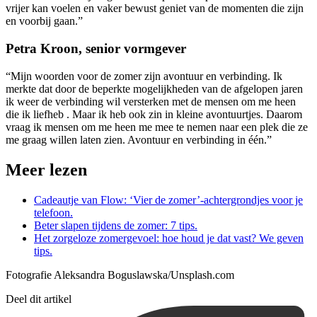
vrijer kan voelen en vaker bewust geniet van de momenten die zijn
en voorbij gaan.”
Petra Kroon, senior vormgever
“Mijn woorden voor de zomer zijn avontuur en verbinding. Ik
merkte dat door de beperkte mogelijkheden van de afgelopen jaren
ik weer de verbinding wil versterken met de mensen om me heen
die ik liefheb . Maar ik heb ook zin in kleine avontuurtjes. Daarom
vraag ik mensen om me heen me mee te nemen naar een plek die ze
me graag willen laten zien. Avontuur en verbinding in één.”
Meer lezen
Cadeautje van Flow: ‘Vier de zomer’-achtergrondjes voor je
telefoon.
Beter slapen tijdens de zomer: 7 tips.
Het zorgeloze zomergevoel: hoe houd je dat vast? We geven
tips.
Fotografie Aleksandra Boguslawska/Unsplash.com
Deel dit artikel