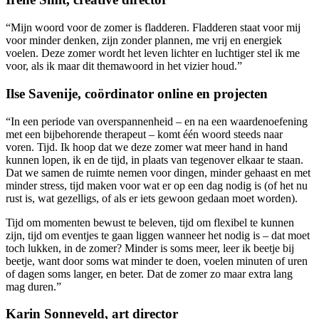
“Mijn woord voor de zomer is fladderen. Fladderen staat voor mij
voor minder denken, zijn zonder plannen, me vrij en energiek
voelen. Deze zomer wordt het leven lichter en luchtiger stel ik me
voor, als ik maar dit themawoord in het vizier houd.”
Ilse Savenije, coördinator online en projecten
“In een periode van overspannenheid – en na een waardenoefening
met een bijbehorende therapeut – komt één woord steeds naar
voren. Tijd. Ik hoop dat we deze zomer wat meer hand in hand
kunnen lopen, ik en de tijd, in plaats van tegenover elkaar te staan.
Dat we samen de ruimte nemen voor dingen, minder gehaast en met
minder stress, tijd maken voor wat er op een dag nodig is (of het nu
rust is, wat gezelligs, of als er iets gewoon gedaan moet worden).
Tijd om momenten bewust te beleven, tijd om flexibel te kunnen
zijn, tijd om eventjes te gaan liggen wanneer het nodig is – dat moet
toch lukken, in de zomer? Minder is soms meer, leer ik beetje bij
beetje, want door soms wat minder te doen, voelen minuten of uren
of dagen soms langer, en beter. Dat de zomer zo maar extra lang
mag duren.”
Karin Sonneveld, art director