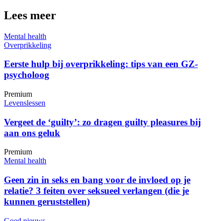
Lees meer
Mental health
Overprikkeling
Eerste hulp bij overprikkeling: tips van een GZ-
psycholoog
Premium
Levenslessen
Vergeet de ‘guilty’: zo dragen guilty pleasures bij
aan ons geluk
Premium
Mental health
Geen zin in seks en bang voor de invloed op je
relatie? 3 feiten over seksueel verlangen (die je
kunnen geruststellen)
Goed nieuws