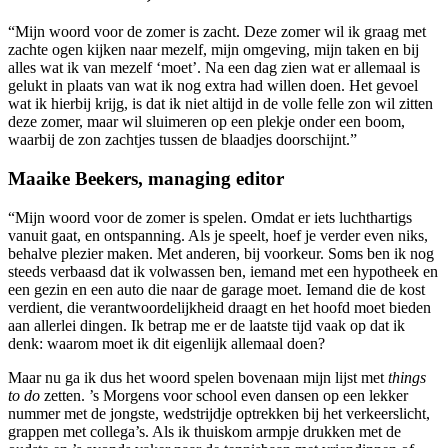
“Mijn woord voor de zomer is zacht. Deze zomer wil ik graag met
zachte ogen kijken naar mezelf, mijn omgeving, mijn taken en bij
alles wat ik van mezelf ‘moet’. Na een dag zien wat er allemaal is
gelukt in plaats van wat ik nog extra had willen doen. Het gevoel
wat ik hierbij krijg, is dat ik niet altijd in de volle felle zon wil zitten
deze zomer, maar wil sluimeren op een plekje onder een boom,
waarbij de zon zachtjes tussen de blaadjes doorschijnt.”
Maaike Beekers, managing editor
“Mijn woord voor de zomer is spelen. Omdat er iets luchthartigs
vanuit gaat, en ontspanning. Als je speelt, hoef je verder even niks,
behalve plezier maken. Met anderen, bij voorkeur. Soms ben ik nog
steeds verbaasd dat ik volwassen ben, iemand met een hypotheek en
een gezin en een auto die naar de garage moet. Iemand die de kost
verdient, die verantwoordelijkheid draagt en het hoofd moet bieden
aan allerlei dingen. Ik betrap me er de laatste tijd vaak op dat ik
denk: waarom moet ik dit eigenlijk allemaal doen?
Maar nu ga ik dus het woord spelen bovenaan mijn lijst met
things
to do
zetten. ’s Morgens voor school even dansen op een lekker
nummer met de jongste, wedstrijdje optrekken bij het verkeerslicht,
grappen met collega’s. Als ik thuiskom armpje drukken met de