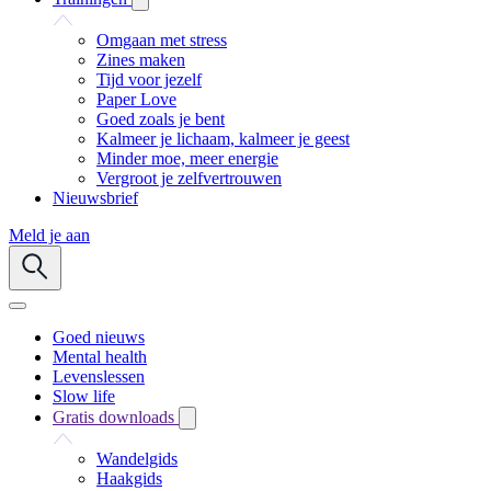
Omgaan met stress
Zines maken
Tijd voor jezelf
Paper Love
Goed zoals je bent
Kalmeer je lichaam, kalmeer je geest
Minder moe, meer energie
Vergroot je zelfvertrouwen
Nieuwsbrief
Meld je aan
Goed nieuws
Mental health
Levenslessen
Slow life
Gratis downloads
Wandelgids
Haakgids