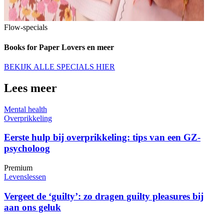
Flow-specials
Books for Paper Lovers en meer
BEKIJK ALLE SPECIALS HIER
Lees meer
Mental health
Overprikkeling
Eerste hulp bij overprikkeling: tips van een GZ-
psycholoog
Premium
Levenslessen
Vergeet de ‘guilty’: zo dragen guilty pleasures bij
aan ons geluk