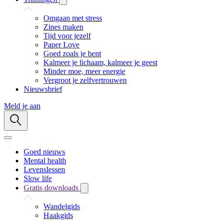
Omgaan met stress
Zines maken
Tijd voor jezelf
Paper Love
Goed zoals je bent
Kalmeer je lichaam, kalmeer je geest
Minder moe, meer energie
Vergroot je zelfvertrouwen
Nieuwsbrief
Meld je aan
Goed nieuws
Mental health
Levenslessen
Slow life
Gratis downloads
Wandelgids
Haakgids