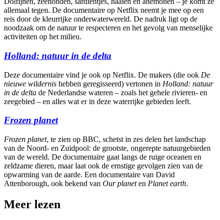
Dolfijnen, zeehonden, sardientjes, haaien en anemonen – je komt ze
allemaal tegen. De documentaire op Netflix neemt je mee op een
reis door de kleurrijke onderwaterwereld. De nadruk ligt op de
noodzaak om de natuur te respecteren en het gevolg van menselijke
activiteiten op het milieu.
Holland: natuur in de delta
Deze documentaire vind je ook op Netflix. De makers (die ook
De
nieuwe wildernis
hebben geregisseerd) vertonen in
Holland: natuur
in de delta
de Nederlandse wateren – zoals het gehele rivieren- en
zeegebied – en alles wat er in deze waterrijke gebieden leeft.
Frozen planet
Frozen planet
, te zien op BBC, schetst in zes delen het landschap
van de Noord- en Zuidpool: de grootste, ongerepte natuurgebieden
van de wereld. De documentaire gaat langs de ruige oceanen en
zeldzame dieren, maar laat ook de ernstige gevolgen zien van de
opwarming van de aarde. Een documentaire van David
Attenborough, ook bekend van
Our planet
en
Planet earth
.
Meer lezen