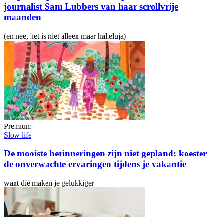
journalist Sam Lubbers van haar scrollvrije
maanden
(en nee, het is niet alleen maar halleluja)
Premium
Slow life
De mooiste herinneringen zijn niet gepland: koester
de onverwachte ervaringen tijdens je vakantie
want díé maken je gelukkiger