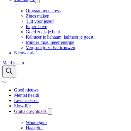
Omgaan met stress
Zines maken
Tijd voor jezelf
Paper Love
Goed zoals je bent
Kalmeer je lichaam, kalmeer je geest
Minder moe, meer energie
Vergroot je zelfvertrouwen
Nieuwsbrief
Meld je aan
Goed nieuws
Mental health
Levenslessen
Slow life
Gratis downloads
Wandelgids
Haakgids