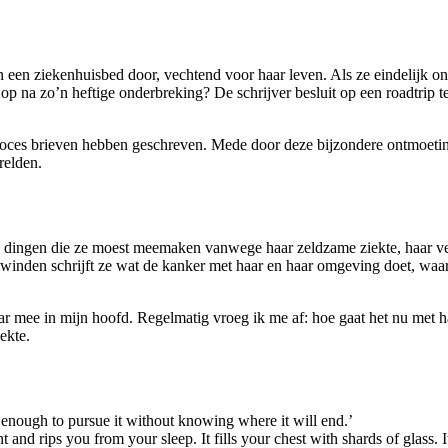
n een ziekenhuisbed door, vechtend voor haar leven. Als ze eindelijk o
er op na zo’n heftige onderbreking? De schrijver besluit op een roadtr
proces brieven hebben geschreven. Mede door deze bijzondere ontmoeting
relden.
e dingen die ze moest meemaken vanwege haar zeldzame ziekte, haar vec
inden schrijft ze wat de kanker met haar en haar omgeving doet, waarbi
ar mee in mijn hoofd. Regelmatig vroeg ik me af: hoe gaat het nu met h
ekte.
nough to pursue it without knowing where it will end.’
ht and rips you from your sleep. It fills your chest with shards of glass.