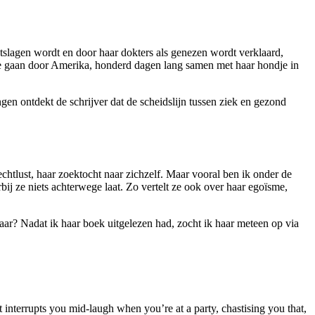
ntslagen wordt en door haar dokters als genezen wordt verklaard,
ip te gaan door Amerika, honderd dagen lang samen met haar hondje in
en ontdekt de schrijver dat de scheidslijn tussen ziek en gezond
htlust, haar zoektocht naar zichzelf. Maar vooral ben ik onder de
j ze niets achterwege laat. Zo vertelt ze ook over haar egoïsme,
aar? Nadat ik haar boek uitgelezen had, zocht ik haar meteen op via
 It interrupts you mid-laugh when you’re at a party, chastising you that,