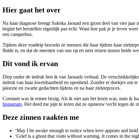
Hier gaat het over
Na haar diagnose brengt Suleika Jaouad een groot deel van vier jaar i
begint het herstellen eigenlijk pas echt. Want hoe pak je je leven we
een camperbus.
Tijdens deze roadtrip bezoekt ze mensen die haar tijdens haar ziekte
fluïde is, en dat de meesten van ons op en neer reizen tussen beide we
Dit vond ik ervan
Diep onder de indruk ben ik van Jaouads verhaal. De verschrikkelijk
indruk van haar kwetsbaarheid en openheid. Zonder er doekjes om te w
jaloezie en zwarte gedachten tijdens en na haar ziekteproces.
Constant was ik ermee bezig. Als ik niet aan het lezen was, nam ik ha
Instagram
. Het deed me pijn te lezen dat ze opnieuw vecht tegen de zi
Deze zinnen raakten me
‘May I be awake enough to notice when love appears and bold e
‘Grief is a ghost that visits without warning. It comes in the nig