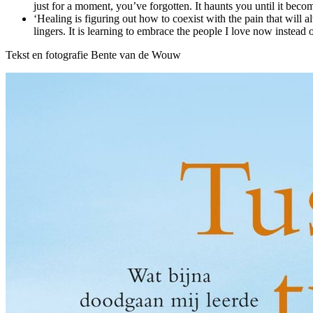
just for a moment, you’ve forgotten. It haunts you until it beco
‘Healing is figuring out how to coexist with the pain that will al
lingers. It is learning to embrace the people I love now instead o
Tekst en fotografie Bente van de Wouw