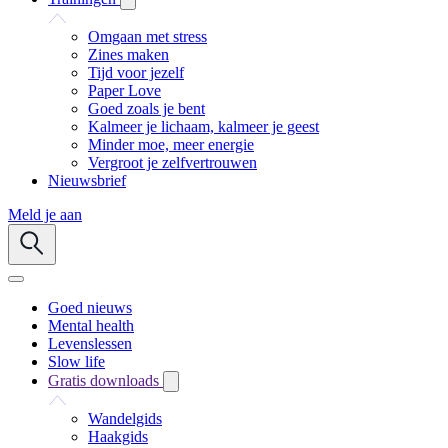
Omgaan met stress
Zines maken
Tijd voor jezelf
Paper Love
Goed zoals je bent
Kalmeer je lichaam, kalmeer je geest
Minder moe, meer energie
Vergroot je zelfvertrouwen
Nieuwsbrief
Meld je aan
Goed nieuws
Mental health
Levenslessen
Slow life
Gratis downloads
Wandelgids
Haakgids