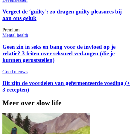
Levenslessen
Vergeet de ‘guilty’: zo dragen guilty pleasures bij
aan ons geluk
Premium
Mental health
Geen zin in seks en bang voor de invloed op je
relatie? 3 feiten over seksueel verlangen (die je
kunnen geruststellen)
Goed nieuws
Dit zijn de voordelen van gefermenteerde voeding (+
3 recepten)
Meer over slow life