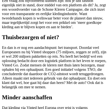
Een vraag zou bijvoorbeeld kunnen zijn: hou je fast fashion
eigenlijk niet in stand, door middel van een platform als dit? Ja, zegt
een woordvoerder van de Schone Kleren Campagne, die zich inzet
voor een transparante en eerlijke kledingindustrie. Want
tweedehands kopen is weliswaar beter voor de planeet dan nieuw,
maar tegelijkertijd zorgt het voor een prikkel om ‘meer goedkope
kleding aan te blijven kopen en aan te bieden’.
Thuisbezorgen of niet?
En dan is er nog een aandachtspunt: het transport. Doordat veel
Europeanen nu bij Vinted shoppen (75 miljoen, zeggen ze zelf), zijn
er wel 200 miljoen pakketten op reis. Nu heeft het bedrijf wel een
oplossing bedacht door een logistiek platform in het leven te roepen,
Vinted Go. Zodat mensen de kleren niet thuis laten bezorgen, maar
ophalen bij een ophaalpunt. Een goed initiatief volgens TNO, die
concludeerde dat daardoor de CO2-uitstoot wordt teruggedrongen.
Alleen maakt niet iedereen gebruik van dat ophaalpunt. En doet een
klant dat wel, hoe gaat hij daar dan heen? Met de auto? Ook dat is
belangrijk om mee te nemen.
Minder aanschaffen
Dat kleding via Vinted heel Europa over reist is volgens