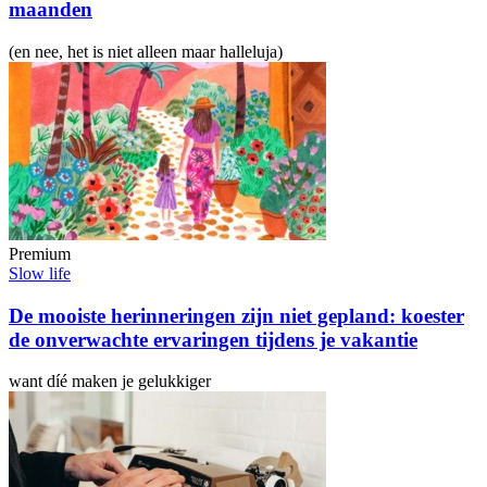
maanden
(en nee, het is niet alleen maar halleluja)
Premium
Slow life
De mooiste herinneringen zijn niet gepland: koester
de onverwachte ervaringen tijdens je vakantie
want díé maken je gelukkiger