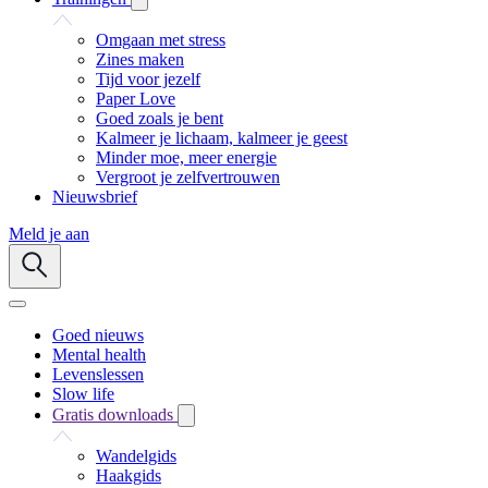
Omgaan met stress
Zines maken
Tijd voor jezelf
Paper Love
Goed zoals je bent
Kalmeer je lichaam, kalmeer je geest
Minder moe, meer energie
Vergroot je zelfvertrouwen
Nieuwsbrief
Meld je aan
Goed nieuws
Mental health
Levenslessen
Slow life
Gratis downloads
Wandelgids
Haakgids