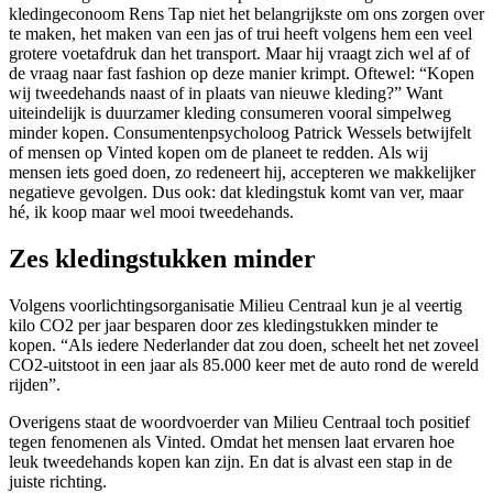
kledingeconoom Rens Tap niet het belangrijkste om ons zorgen over
te maken, het maken van een jas of trui heeft volgens hem een veel
grotere voetafdruk dan het transport. Maar hij vraagt zich wel af of
de vraag naar fast fashion op deze manier krimpt. Oftewel: “Kopen
wij tweedehands naast of in plaats van nieuwe kleding?” Want
uiteindelijk is duurzamer kleding consumeren vooral simpelweg
minder kopen. Consumentenpsycholoog Patrick Wessels betwijfelt
of mensen op Vinted kopen om de planeet te redden. Als wij
mensen iets goed doen, zo redeneert hij, accepteren we makkelijker
negatieve gevolgen. Dus ook: dat kledingstuk komt van ver, maar
hé, ik koop maar wel mooi tweedehands.
Zes kledingstukken minder
Volgens voorlichtingsorganisatie Milieu Centraal kun je al veertig
kilo CO2 per jaar besparen door zes kledingstukken minder te
kopen. “Als iedere Nederlander dat zou doen, scheelt het net zoveel
CO2-uitstoot in een jaar als 85.000 keer met de auto rond de wereld
rijden”.
Overigens staat de woordvoerder van Milieu Centraal toch positief
tegen fenomenen als Vinted. Omdat het mensen laat ervaren hoe
leuk tweedehands kopen kan zijn. En dat is alvast een stap in de
juiste richting.