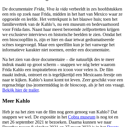
De documentaire
Frida, Viva la vida
verbeeldt in zes hoofdstukken
een reis op zoek naar Frida, midden in het hart van Mexico waar ze
opgroeide en leefde. Het vertrekpunt is het blauwe huis; toen het
familievertrek van de Kahlo’s, nu een museum en bedevaartsoord
voor Frida-fans. Naast haar meest beroemde zelfportretten krijgen
we exclusieve interviews en historische beelden te zien. Omdat het
een bioscoopfilm is, zijn er hier en daar ietwat gedramatiseerde
scènes toegevoegd. Maar een speelfilm kun je het vanwege het
informatieve karakter niet noemen, eerder een documentaire.
Na het zien van deze documentaire – die natuurlijk des te meer
indruk maakt op groot scherm – snappen we nóg beter waarom
Frida Kahlo een inspiratiebron en icoon voor velen is. De film
maakt indruk, ontroert en is tegelijkertijd een Mexicaans feestje om
naar te kijken. Kahlo’s kunst komt tot leven. Zeer geschikt voor een
regenachtige (na-)zomermiddag in de bioscoop, als je het ons vraagt.
Bekijk hier de trailer
.
Meer Kahlo
Heb je na het zien van de film nog geen genoeg van Kahlo? Dat
snappen we wel. De expositie in het
Cobra museum
is nog tot en
met 26 september 2021 te bezoeken. Daarna kunnen we naar