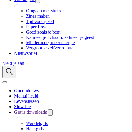
Omgaan met stress
Zines maken
Tijd voor jezelf
Paper Love
Goed zoals je bent
Kalmeer je lichaam, kalmeer je geest
Minder moe, meer energie
Vergroot je zelfvertrouwen
Nieuwsbrief
Meld je aan
Goed nieuws
Mental health
Levenslessen
Slow life
Gratis downloads
Wandelgids
Haakgids