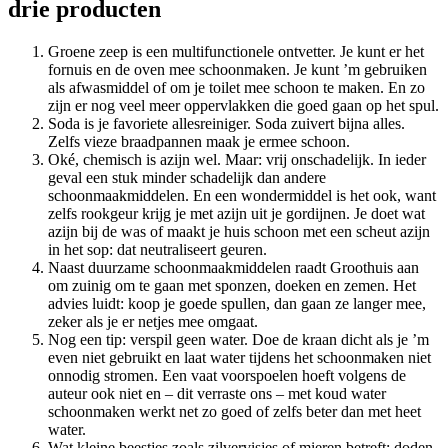
drie producten
Groene zeep is een multifunctionele ontvetter. Je kunt er het
fornuis en de oven mee schoonmaken. Je kunt ’m gebruiken
als afwasmiddel of om je toilet mee schoon te maken. En zo
zijn er nog veel meer oppervlakken die goed gaan op het spul.
Soda is je favoriete allesreiniger. Soda zuivert bijna alles.
Zelfs vieze braadpannen maak je ermee schoon.
Oké, chemisch is azijn wel. Maar: vrij onschadelijk. In ieder
geval een stuk minder schadelijk dan andere
schoonmaakmiddelen. En een wondermiddel is het ook, want
zelfs rookgeur krijg je met azijn uit je gordijnen. Je doet wat
azijn bij de was of maakt je huis schoon met een scheut azijn
in het sop: dat neutraliseert geuren.
Naast duurzame schoonmaakmiddelen raadt Groothuis aan
om zuinig om te gaan met sponzen, doeken en zemen. Het
advies luidt: koop je goede spullen, dan gaan ze langer mee,
zeker als je er netjes mee omgaat.
Nog een tip: verspil geen water. Doe de kraan dicht als je ’m
even niet gebruikt en laat water tijdens het schoonmaken niet
onnodig stromen. Een vaat voorspoelen hoeft volgens de
auteur ook niet en – dit verraste ons – met koud water
schoonmaken werkt net zo goed of zelfs beter dan met heet
water.
Wat kleine beestjes zoals zilvervisjes of mieren betreft: doden