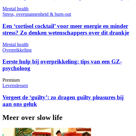
Mental health
Stress, overspannenheid & burn-out
Een ‘cortisol cocktail’ voor meer energie en minder
stress? Zo denken wetenschappers over dit drankje
Mental health
Overprikkeling
Eerste hulp bij overprikkeling: tips van een GZ-
psycholoog
Premium
Levenslessen
Vergeet de ‘guilty’: zo dragen guilty pleasures bij
aan ons geluk
Meer over slow life