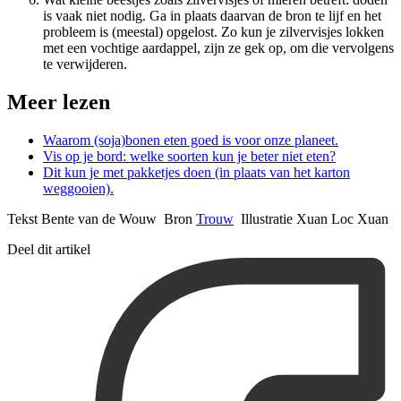
is vaak niet nodig. Ga in plaats daarvan de bron te lijf en het
probleem is (meestal) opgelost. Zo kun je zilvervisjes lokken
met een vochtige aardappel, zijn ze gek op, om die vervolgens
te verwijderen.
Meer lezen
Waarom (soja)bonen eten goed is voor onze planeet.
Vis op je bord: welke soorten kun je beter niet eten?
Dit kun je met pakketjes doen (in plaats van het karton
weggooien).
Tekst Bente van de Wouw Bron
Trouw
Illustratie Xuan Loc Xuan
Deel dit artikel