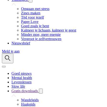
Omgaan met stress
Zines maken
Tijd voor jezelf
Paper Love
Goed zoals je bent
Kalmeer je lichaam, kalmeer je geest
Minder moe, meer energie
Vergroot je zelfvertrouwen
Nieuwsbrief
Meld je aan
Goed nieuws
Mental health
Levenslessen
Slow life
Gratis downloads
Wandelgids
Haakgids