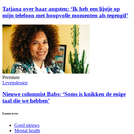
Tatjana over haar angsten: ‘Ik heb een lijstje op
mijn telefoon met hoopvolle momenten als tegengif’
Premium
Levenslessen
Nieuwe columnist Babs: ‘Soms is knikken de enige
taal die we hebben’
Lezen over
Goed nieuws
Mental health