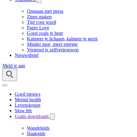
Omgaan met stress
Zines maken
Tijd voor jezelf
Paper Love
Goed zoals je bent
Kalmeer je lichaam, kalmeer je geest
Minder moe, meer energie
Vergroot je zelfvertrouwen
Nieuwsbrief
Meld je aan
Goed nieuws
Mental health
Levenslessen
Slow life
Gratis downloads
Wandelgids
Haakgids