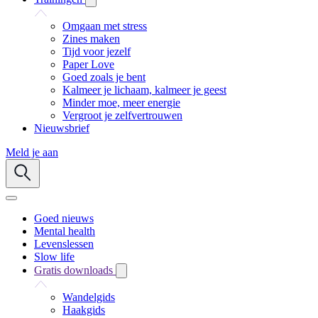
Omgaan met stress
Zines maken
Tijd voor jezelf
Paper Love
Goed zoals je bent
Kalmeer je lichaam, kalmeer je geest
Minder moe, meer energie
Vergroot je zelfvertrouwen
Nieuwsbrief
Meld je aan
Goed nieuws
Mental health
Levenslessen
Slow life
Gratis downloads
Wandelgids
Haakgids