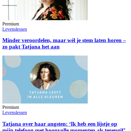
Premium
Levenslessen
Minder veroordelen, maar wél je stem laten horen –
zo pakt Tatjana het aan
Premium
Levenslessen
Tatjana over haar angsten: ‘Ik heb een lijstje op
mijn telefoon met hoopvolle momenten als tegengif’