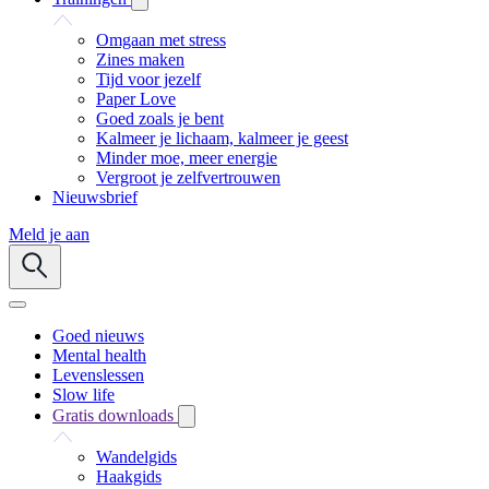
Omgaan met stress
Zines maken
Tijd voor jezelf
Paper Love
Goed zoals je bent
Kalmeer je lichaam, kalmeer je geest
Minder moe, meer energie
Vergroot je zelfvertrouwen
Nieuwsbrief
Meld je aan
Goed nieuws
Mental health
Levenslessen
Slow life
Gratis downloads
Wandelgids
Haakgids