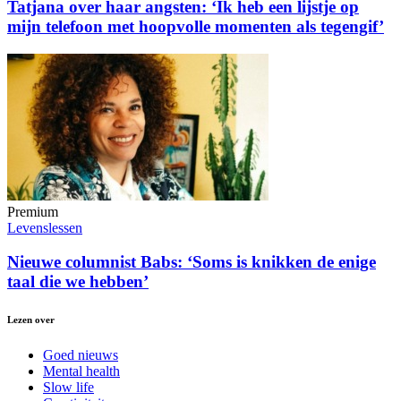
Tatjana over haar angsten: ‘Ik heb een lijstje op
mijn telefoon met hoopvolle momenten als tegengif’
Premium
Levenslessen
Nieuwe columnist Babs: ‘Soms is knikken de enige
taal die we hebben’
Lezen over
Goed nieuws
Mental health
Slow life