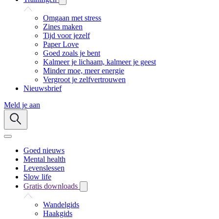
Omgaan met stress
Zines maken
Tijd voor jezelf
Paper Love
Goed zoals je bent
Kalmeer je lichaam, kalmeer je geest
Minder moe, meer energie
Vergroot je zelfvertrouwen
Nieuwsbrief
Meld je aan
Goed nieuws
Mental health
Levenslessen
Slow life
Gratis downloads
Wandelgids
Haakgids