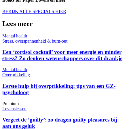
Books for Paper Lovers en meer
BEKIJK ALLE SPECIALS HIER
Lees meer
Mental health
Stress, overspannenheid & burn-out
Een ‘cortisol cocktail’ voor meer energie en minder
stress? Zo denken wetenschappers over dit drankje
Mental health
Overprikkeling
Eerste hulp bij overprikkeling: tips van een GZ-
psycholoog
Premium
Levenslessen
Vergeet de ‘guilty’: zo dragen guilty pleasures bij
aan ons geluk