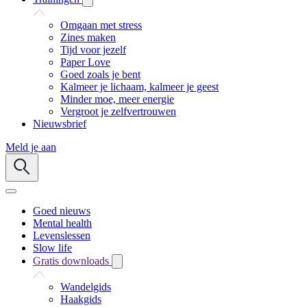
Omgaan met stress
Zines maken
Tijd voor jezelf
Paper Love
Goed zoals je bent
Kalmeer je lichaam, kalmeer je geest
Minder moe, meer energie
Vergroot je zelfvertrouwen
Nieuwsbrief
Meld je aan
Goed nieuws
Mental health
Levenslessen
Slow life
Gratis downloads
Wandelgids
Haakgids