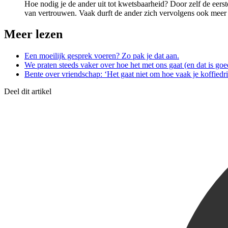
Hoe nodig je de ander uit tot kwetsbaarheid? Door zelf de eerste
van vertrouwen. Vaak durft de ander zich vervolgens ook meer o
Meer lezen
Een moeilijk gesprek voeren? Zo pak je dat aan.
We praten steeds vaker over hoe het met ons gaat (en dat is goe
Bente over vriendschap: ‘Het gaat niet om hoe vaak je koffiedri
Deel dit artikel