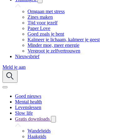
Omgaan met stress
Zines maken
Tijd voor jezelf
Paper Love
Goed zoals je bent
Kalmeer je lichaam, kalmeer je geest
Minder moe, meer energie
Vergroot je zelfvertrouwen
Nieuwsbrief
Meld je aan
Goed nieuws
Mental health
Levenslessen
Slow life
Gratis downloads
Wandelgids
Haakgids