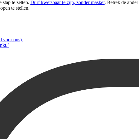
 stap te zetten.
Durf kwetsbaar te zijn, zonder masker
. Betrek de ander
pen te stellen.
d voor ons).
nkt.’