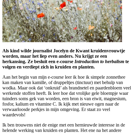
Als kind wilde journalist Jocelyn de Kwant kruidenvrouwtje
worden, maar het liep even anders. Nu krijgt ze een
herkansing. Ze besluit een e-course
Introduction to herbalism
te
volgen en verdiept zich in kruiden en planten.
Aan het begin van mijn e-course leer ik hoe ik simpele zonnethee
kan maken van kamille, of druppeltjes (tinctuur) met behulp van
wodka. Maar ook dat ‘onkruid’ als brandnetel en paardenbloem veel
werkende stoffen heeft. Ik leer hoe dat vrolijke gele bloempje waar
tuinders soms gek van worden, een bron is van eiwit, magnesium,
fosfor, kalium en vitamine C. Ik kijk met nieuwe ogen naar de
verwaarloosde perkjes in mijn omgeving. Er staat zo veel
waardevols!
Ik ben trouwens niet de enige met een hernieuwde interesse in de
helende werking van kruiden en planten. Het ene na het andere