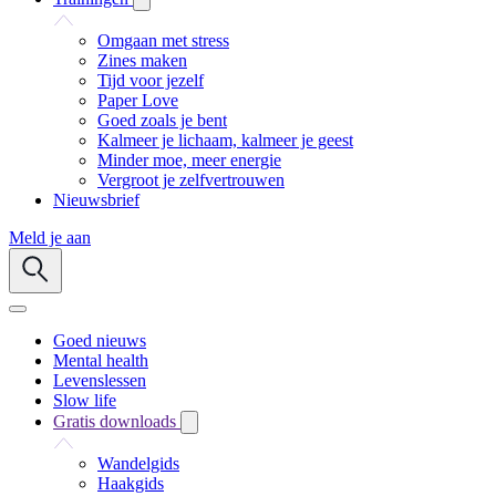
Omgaan met stress
Zines maken
Tijd voor jezelf
Paper Love
Goed zoals je bent
Kalmeer je lichaam, kalmeer je geest
Minder moe, meer energie
Vergroot je zelfvertrouwen
Nieuwsbrief
Meld je aan
Goed nieuws
Mental health
Levenslessen
Slow life
Gratis downloads
Wandelgids
Haakgids