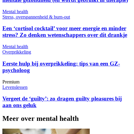
Mental health
Stress, overspannenheid & burn-out
Een ‘cortisol cocktail’ voor meer energie en minder
stress? Zo denken wetenschappers over dit drankje
Mental health
Overprikkeling
Eerste hulp bij overprikkeling: tips van een GZ-
psycholoog
Premium
Levenslessen
Vergeet de ‘guilty’: zo dragen guilty pleasures bij
aan ons geluk
Meer over mental health