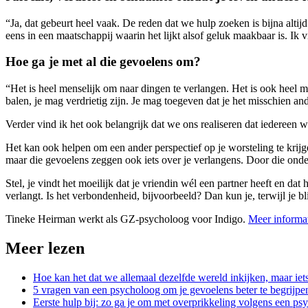
“Ja, dat gebeurt heel vaak. De reden dat we hulp zoeken is bijna alt
eens in een maatschappij waarin het lijkt alsof geluk maakbaar is. Ik v
Hoe ga je met al die gevoelens om?
“Het is heel menselijk om naar dingen te verlangen. Het is ook heel men
balen, je mag verdrietig zijn. Je mag toegeven dat je het misschien an
Verder vind ik het ook belangrijk dat we ons realiseren dat iedereen wo
Het kan ook helpen om een ander perspectief op je worsteling te krijgen.
maar die gevoelens zeggen ook iets over je verlangens. Door die ond
Stel, je vindt het moeilijk dat je vriendin wél een partner heeft en da
verlangt. Is het verbondenheid, bijvoorbeeld? Dan kun je, terwijl je 
Tineke Heirman werkt als GZ-psycholoog voor Indigo.
Meer informat
Meer lezen
Hoe kan het dat we allemaal dezelfde wereld inkijken, maar iet
5 vragen van een psycholoog om je gevoelens beter te begrijpe
Eerste hulp bij: zo ga je om met overprikkeling volgens een p