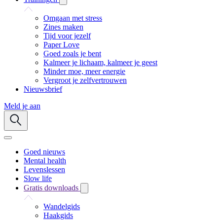
Omgaan met stress
Zines maken
Tijd voor jezelf
Paper Love
Goed zoals je bent
Kalmeer je lichaam, kalmeer je geest
Minder moe, meer energie
Vergroot je zelfvertrouwen
Nieuwsbrief
Meld je aan
Goed nieuws
Mental health
Levenslessen
Slow life
Gratis downloads
Wandelgids
Haakgids