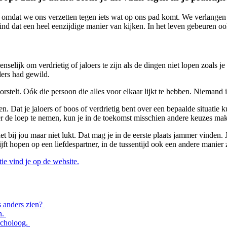
ijd omdat we ons verzetten tegen iets wat op ons pad komt. We verlange
ind dat een heel eenzijdige manier van kijken. In het leven gebeuren ook
selijk om verdrietig of jaloers te zijn als de dingen niet lopen zoals je
ders had gewild.
rstelt. Oók die persoon die alles voor elkaar lijkt te hebben. Niemand i
 Dat je jaloers of boos of verdrietig bent over een bepaalde situatie kun
er de loep te nemen, kun je in de toekomst misschien andere keuzes ma
t het bij jou maar niet lukt. Dat mag je in de eerste plaats jammer vind
blijft hopen op een liefdespartner, in de tussentijd ook een andere mani
ie vind je op de website.
s anders zien?
n.
sycholoog.