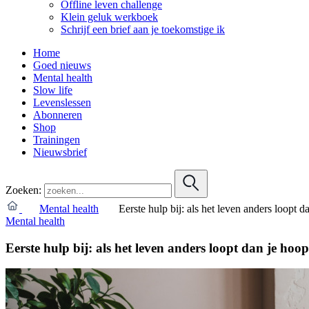
Offline leven challenge
Klein geluk werkboek
Schrijf een brief aan je toekomstige ik
Home
Goed nieuws
Mental health
Slow life
Levenslessen
Abonneren
Shop
Trainingen
Nieuwsbrief
Zoeken:
Mental health
Eerste hulp bij: als het leven anders loopt 
Mental health
Eerste hulp bij: als het leven anders loopt dan je hoo