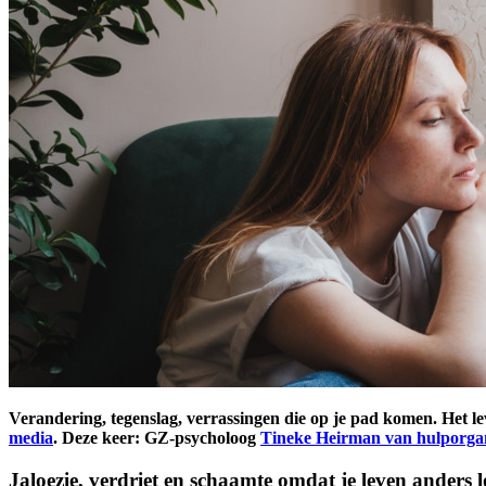
Verandering, tegenslag, verrassingen die op je pad komen. Het le
media
. Deze keer: GZ-psycholoog
Tineke Heirman van hulporgan
Jaloezie, verdriet en schaamte omdat je leven anders l