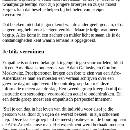
twaalfjarige leeftijd voor zijn jongere broertjes en zusjes moest
zorgen, kan dat besef je helpen bij het helen van je eigen
kwetsuren.”
Dat betekent niet dat je goedkeurt wat de ander geeft gedaan, of dat
je geen oog hebt voor je eigen verdriet. Maar je krijgt wat meer
begrip. Alles komt in een zachter en milder licht te staan als je de
omstandigheden kent waarin iemand is opgegroeid.
Je blik verruimen
Empathie is ook een belangrijk tegengif tegen vooroordelen, blijkt
uit een Amerikaans onderzoek van Adam Galinsky en Gordon
Moskowitz. Proefpersonen kregen een foto te zien van een Afro-
Amerikaanse man en moesten een verhaal schrijven over een
gewone dag uit zijn leven. De controlegroep kon met deze
informatie meteen aan de slag. Een tweede groep kreeg daarbij de
instructie om stereotiepe vooroordelen actief te onderdrukken. En
een derde groep moest een empathisch perspectief innemen:
‘Stel je een dag in het leven van dit individu voor alsof je die
persoon was, door zijn ogen de wereld bekeek, in zijn schoenen
liep.’ Deze laatste groep had de meest positieve, milde houding naar
de Afro-Amerikaanse man. Het experiment werd herhaald met een
foto van een bejaarde man en stereotypen die we op bejaarden