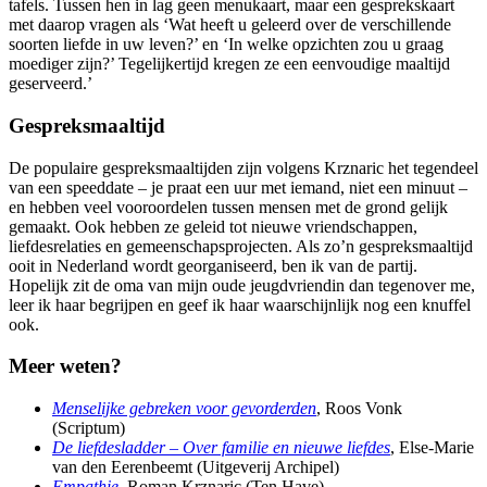
tafels. Tussen hen in lag geen menukaart, maar een gesprekskaart
met daarop vragen als ‘Wat heeft u geleerd over de verschillende
soorten liefde in uw leven?’ en ‘In welke opzichten zou u graag
moediger zijn?’ Tegelijkertijd kregen ze een eenvoudige maaltijd
geserveerd.’
Gespreksmaaltijd
De populaire gespreksmaaltijden zijn volgens Krznaric het tegendeel
van een speeddate – je praat een uur met iemand, niet een minuut –
en hebben veel vooroordelen tussen mensen met de grond gelijk
gemaakt. Ook hebben ze geleid tot nieuwe vriendschappen,
liefdesrelaties en gemeenschapsprojecten. Als zo’n gespreksmaaltijd
ooit in Nederland wordt georganiseerd, ben ik van de partij.
Hopelijk zit de oma van mijn oude jeugdvriendin dan tegenover me,
leer ik haar begrijpen en geef ik haar waarschijnlijk nog een knuffel
ook.
Meer weten?
Menselijke gebreken voor gevorderden
, Roos Vonk
(Scriptum)
De liefdesladder – Over familie en nieuwe liefdes
, Else-Marie
van den Eerenbeemt (Uitgeverij Archipel)
Empathie
, Roman Krznaric (Ten Have)