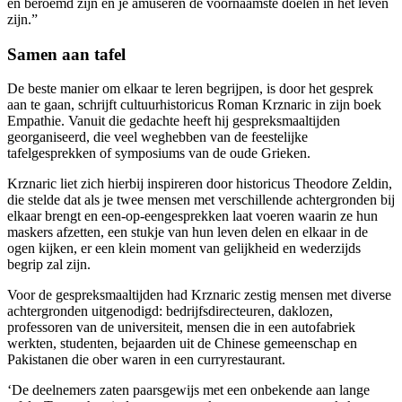
en beroemd zijn en je amuseren de voornaamste doelen in het leven
zijn.”
Samen aan tafel
De beste manier om elkaar te leren begrijpen, is door het gesprek
aan te gaan, schrijft cultuurhistoricus Roman Krznaric in zijn boek
Empathie. Vanuit die gedachte heeft hij gespreksmaaltijden
georganiseerd, die veel weghebben van de feestelijke
tafelgesprekken of symposiums van de oude Grieken.
Krznaric liet zich hierbij inspireren door historicus Theodore Zeldin,
die stelde dat als je twee mensen met verschillende achtergronden bij
elkaar brengt en een-op-eengesprekken laat voeren waarin ze hun
maskers afzetten, een stukje van hun leven delen en elkaar in de
ogen kijken, er een klein moment van gelijkheid en wederzijds
begrip zal zijn.
Voor de gespreksmaaltijden had Krznaric zestig mensen met diverse
achtergronden uitgenodigd: bedrijfsdirecteuren, daklozen,
professoren van de universiteit, mensen die in een autofabriek
werkten, studenten, bejaarden uit de Chinese gemeenschap en
Pakistanen die ober waren in een curryrestaurant.
‘De deelnemers zaten paarsgewijs met een onbekende aan lange