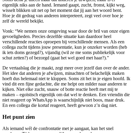
eigenlijk niks aan de hand. Iemand gaapt, zucht, fronst, kijkt weg,
wisselt blikken uit net op het moment dat jij aan het woord bent.
Hoe je dit gedrag van anderen interpreteert, zegt veel over hoe je
zelf de wereld bekijkt.
Vonk: “We nemen onze omgeving waar door de bril van onze eigen
gevoeligheden. Precies dezelfde situatie kan daardoor heel
verschillende reacties oproepen bij verschillende mensen. Als een
collega zucht tijdens jouw presentatie, kun je onzeker worden (heb
ik iets doms gezegd?), vijandig (wil ze me soms publiekelijk voor
schut zetten?) of bezorgd (gaat het wel goed met haar?).”
De vertaalslag die je maakt, zegt meer over jezelf dan over de ander.
Het idee dat anderen je afwijzen, minachten of belachelijk maken
hoeft dus helemaal niet te kloppen. Soms zit het in je eigen hoofd. Ik
vind dit een fijne gedachte, die me helpt om milder naar anderen te
kijken. Niet elke zucht, snauw of botte reactie heeft met mij te
maken – egoïstisch eigenlijk om dat wel te denken. Een vriendin die
niet reageert op WhatsApp is waarschijnlijk niet boos, maar druk.
En een collega die kortaf reageert, heeft gewoon z’n dag niet.
Het punt zien
Als iemand wél de confrontatie met je aangaat, kan het snel