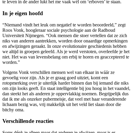
te leven in de ander lukt het me vaak wél om ‘erboven’ te staan.
In je eigen hoofd
“Niemand vindt het leuk om negatief te worden beoordeeld,” zegt
Roos Vonk, hoogleraar sociale psychologie aan de Radboud
Universiteit Nijmegen. “Ook mensen die stoer vertellen dat ze zich
niks van anderen aantrekken, worden door onaardige opmerkingen
en afwijzingen geraakt. In onze evolutionaire geschiedenis hebben
we altijd in groepen geleefd. Als je werd verstoten, overleefde je het
niet. Het was van levensbelang om erbij te horen en geaccepteerd te
worden.”
Volgens Vonk verschillen mensen wel van elkaar in wáár ze
gevoelig voor zijn. Als je er graag goed uitziet, komt een
rotopmerking over je uiterlijk harder binnen dan bij iemand die niks
om zijn looks geeft. En staat intelligentie bij jou hoog in het vaandel,
dan steekt het als anderen je oppervlakkig noemen. Begrijpelijk dus
dat ik me als onzeker pubermeisje, dat veel met haar veranderende
lichaam bezig was, vrij makkelijk uit het veld liet slaan door die
bitchy oma.
Verschillende reacties
Soms dénk je alleen maar dat anderen je afwijzen, maar is er