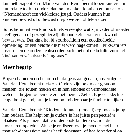
familietherapeut Else-Marie van den Eerenbeemt lopen kinderen in
hun relatie tot hun ouders dan ook makkelijk builen en butsen op.
“Niemandheeft een vlekkeloze jeugd. Ouders kunnen hun
kinderenbewust of onbewust diep kwetsen of tekortdoen.
Soms herinnert een kind zich iets vreselijks wat zijn vader of moeder
heeft gedaan of gezegd, terwijl die ouderzich van geen kwaad
bewust was. Danging het bijvoorbeeldom een goedbedoelde
opmerking, of een belofte die niet werd nagekomen – er kwam iets
tussen – en de ouders realiseerden zich niet dat de belofte voor het
kind van onschatbaar belang was.”
Meer begrip
Blijven hameren op het onrecht dat je is aangedaan, lost volgens
Van den Eerenbeemt niets op. Ouders zijn ook maar gewoon
mensen, die fouten maken en in hun emoties of vermoeidheid
weleens dingen roepen die ze niet menen. Zelfs als je een slechte
jeugd hebt gehad, kun je leren om milder naar je familie te kijken.
Van den Eerenbeemt: “Kinderen kunnen (terecht) erg boos zijn op
hun ouders. Het helpt om je ouders in het juiste perspectief te
plaatsen. Als je inziet dat je ouders ook kinderen waren die
kwetsuren opdeden. Als je je realiseert wat je moeder met haar
manisch-depressieve vader heeft doorstaan, of hoe je vader al op