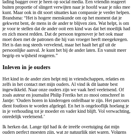
lading bagger over je heen op social media. Een vriendin reageert
buiten proportie of slingert verwijten naar je hoofd waar je niks mee
kunt. Maar ook in dit soort situaties kan compassie je verder helpen.
Brandsma: “Het is hogere menskunde om op het moment dat je
gekwetst bent, de mens in de ander te blijven zien. Wat helpt, is om
je voor te stellen dat de ander ooit een kind was dat het moeilijk had
en zich moest redden. Dat de persoon tegenover je het ook maar
moet doen met de patronen die hij van vroeger heeft meegekregen.
Het is dan nog steeds vervelend, maar het haalt het gif uit de
persoonlijke aanval. Je kunt het bij de ander laten. En vanuit meer
begrip en wijsheid reageren.”
Inleven in je ouders
Het kind in de ander zien helpt mij in vriendschappen, relaties en
zelfs in het contact met mijn ouders. Al vind ik dit laatste best
ingewikkeld. Naar onze ouders zijn we vaak heel veeleisend. Of
zoals auteur en journalist Philip Freriks het zo mooi omschreef in
Jantje: ‘Ouders horen in kinderogen onfeilbaar te zijn. Het parcours
dient foutloos te worden afgelegd. En het is ongelooflijk hoelang je
in je verhouding tot je moeder en vader kind blijft. Vol verwachting,
onredelijk veeleisend.’
Ik herken dat. Lange tijd had ik de irreële overtuiging dat mijn
ouders perfect moesten zijn, wat ze natuurlijk niet waren. Volgens