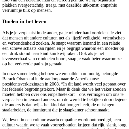
plakken (vergeetachtig, traag), met dezelfde uitkomst: empathie
verruimt je blik op mensen.
Doelen in het leven
Als je je verplaatst in de ander, ga je minder hard oordelen. Je ziet
dat mensen uit andere culturen net als jijzelf veiligheid, vriendschap
en verbondenheid zoeken. Je snapt waarom iemand in een relatie
een scheve schaats kan rijden en je begrijpt waarom een moeder op
een druk strand haar kind kan kwijtraken. Ook als je het
levensverhaal van criminelen hoort, snap je vaak beter waarom ze
op het verkeerde pad zijn geraakt.
In onze samenleving hebben we empathie hard nodig, betoogde
Barack Obama al in de aanloop naar de Amerikaanse
presidentsverkiezingen in 2008. “In dit land wordt veel gepraat over
het federale begrotingstekort. Maar ik denk dat we het vaker zouden
moeten hebben over ons empathietekort – ons vermogen om ons te
verplaatsen in iemand anders, om de wereld te bekijken door degene
die anders is dan wij – het kind dat honger heeft, de ontslagen
staalarbeider, de immigrant die je slaapkamer schoonmaakt.
Wij leven in een cultuur waarin empathie wordt ontmoedigd, een
cultuur waarin we te vaak voorgehouden krijgen dat rijk, slank, jong