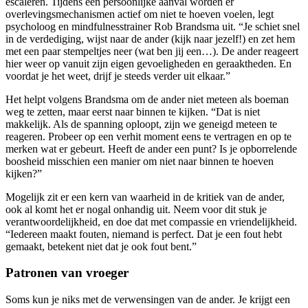
escaleren. Tijdens een persoonlijke aanval worden er
overlevingsmechanismen actief om niet te hoeven voelen, legt
psycholoog en mindfulnesstrainer Rob Brandsma uit. “Je schiet snel
in de verdediging, wijst naar de ander (kijk naar jezelf!) en zet hem
met een paar stempeltjes neer (wat ben jij een…). De ander reageert
hier weer op vanuit zijn eigen gevoeligheden en geraaktheden. En
voordat je het weet, drijf je steeds verder uit elkaar.”
Het helpt volgens Brandsma om de ander niet meteen als boeman
weg te zetten, maar eerst naar binnen te kijken. “Dat is niet
makkelijk. Als de spanning oploopt, zijn we geneigd meteen te
reageren. Probeer op een verhit moment eens te vertragen en op te
merken wat er gebeurt. Heeft de ander een punt? Is je opborrelende
boosheid misschien een manier om niet naar binnen te hoeven
kijken?”
Mogelijk zit er een kern van waarheid in de kritiek van de ander,
ook al komt het er nogal onhandig uit. Neem voor dit stuk je
verantwoordelijkheid, en doe dat met compassie en vriendelijkheid.
“Iedereen maakt fouten, niemand is perfect. Dat je een fout hebt
gemaakt, betekent niet dat je ook fout bent.”
Patronen van vroeger
Soms kun je niks met de verwensingen van de ander. Je krijgt een