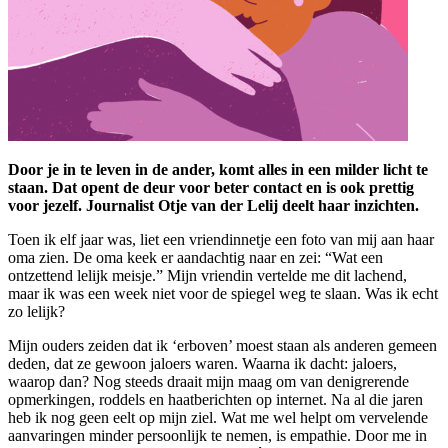
Door je in te leven in de ander, komt alles in een milder licht te
staan. Dat opent de deur voor beter contact en is ook prettig
voor jezelf. Journalist Otje van der Lelij deelt haar inzichten.
Toen ik elf jaar was, liet een vriendinnetje een foto van mij aan haar
oma zien. De oma keek er aandachtig naar en zei: “Wat een
ontzettend lelijk meisje.” Mijn vriendin vertelde me dit lachend,
maar ik was een week niet voor de spiegel weg te slaan. Was ik echt
zo lelijk?
Mijn ouders zeiden dat ik ‘erboven’ moest staan als anderen gemeen
deden, dat ze gewoon jaloers waren. Waarna ik dacht: jaloers,
waarop dan? Nog steeds draait mijn maag om van denigrerende
opmerkingen, roddels en haatberichten op internet. Na al die jaren
heb ik nog geen eelt op mijn ziel. Wat me wel helpt om vervelende
aanvaringen minder persoonlijk te nemen, is empathie. Door me in