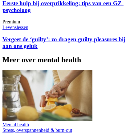
Eerste hulp bij overprikkeling: tips van een GZ-
psycholoog
Premium
Levenslessen
Vergeet de ‘guilty’: zo dragen guilty pleasures bij
aan ons geluk
Meer over mental health
Mental health
Stress, overspannenheid & burn-out