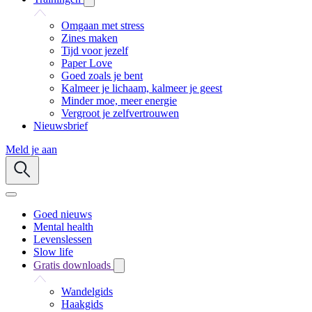
Omgaan met stress
Zines maken
Tijd voor jezelf
Paper Love
Goed zoals je bent
Kalmeer je lichaam, kalmeer je geest
Minder moe, meer energie
Vergroot je zelfvertrouwen
Nieuwsbrief
Meld je aan
Goed nieuws
Mental health
Levenslessen
Slow life
Gratis downloads
Wandelgids
Haakgids