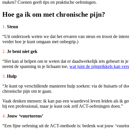
maken? Coenen geeft tips en praktische oefeningen.
Hoe ga ik om met chronische pijn?
1.
Steun
“Uit onderzoek weten we dat het ervaren van steun en troost de intensi
verder hoe je kunt omgaan met onbegrip.)
2.
Je bent niet gek
“Het kan al helpen om te weten dat er daadwerkelijk iets gebeurt in je l
neemt de spanning in je lichaam toe,
wat juist de pijnprikkels kan ver
3.
Hulp
“Je kunt op verschillende manieren hulp zoeken: via de huisarts of d
chronische pijn om te gaan.
Vaak denken mensen: ik kan pas een waardevol leven leiden als ik gee
bij een professional, maar je kunt ook zelf ACT-oefeningen doen.”
4.
Jouw ‘vuurtorens’
“Een fijne oefening uit de ACT-methode is: bedenk wat jouw ‘vuurtorens