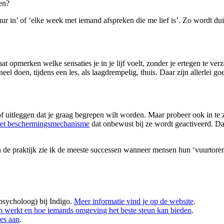
en?
 in’ of ‘elke week met iemand afspreken die me lief is’. Zo wordt duide
t opmerken welke sensaties je in je lijf voelt, zonder je ertegen te ve
eel doen, tijdens een les, als laagdrempelig, thuis. Daar zijn allerlei g
f uitleggen dat je graag begrepen wilt worden. Maar probeer ook in te 
et beschermingsmechanisme
dat onbewust bij ze wordt geactiveerd. Dat 
. In de praktijk zie ik de meeste successen wanneer mensen hun ‘vuurtor
psycholoog) bij Indigo.
Meer informatie vind je op de website
.
haam werkt en hoe iemands omgeving het beste steun kan bieden
.
nes aan
.