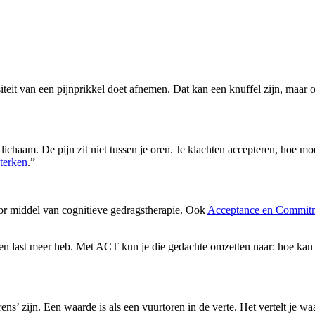
teit van een pijnprikkel doet afnemen. Dat kan een knuffel zijn, maar o
ichaam. De pijn zit niet tussen je oren. Je klachten accepteren, hoe moeil
sterken
.”
oor middel van cognitieve gedragstherapie. Ook
Acceptance en Commit
n last meer heb. Met ACT kun je die gedachte omzetten naar: hoe kan i
’ zijn. Een waarde is als een vuurtoren in de verte. Het vertelt je waar