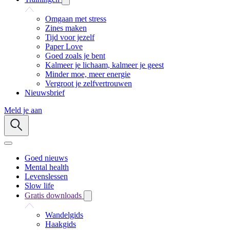
Omgaan met stress
Zines maken
Tijd voor jezelf
Paper Love
Goed zoals je bent
Kalmeer je lichaam, kalmeer je geest
Minder moe, meer energie
Vergroot je zelfvertrouwen
Nieuwsbrief
Meld je aan
Goed nieuws
Mental health
Levenslessen
Slow life
Gratis downloads
Wandelgids
Haakgids