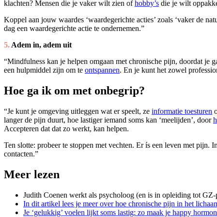
klachten? Mensen die je vaker wilt zien of
hobby’s
die je wilt oppakk
Koppel aan jouw waardes ‘waardegerichte acties’ zoals ‘vaker de natuur
dag een waardegerichte actie te ondernemen.”
5.
Adem in, adem uit
“Mindfulness kan je helpen omgaan met chronische pijn, doordat je gaa
een hulpmiddel zijn om te
ontspannen
. En je kunt het zowel profession
Hoe ga ik om met onbegrip?
“Je kunt je omgeving uitleggen wat er speelt, ze
informatie toesturen
o
langer de pijn duurt, hoe lastiger iemand soms kan ‘meelijden’, door
h
Accepteren dat dat zo werkt, kan helpen.
Ten slotte: probeer te stoppen met vechten. Er ís een leven met pijn
contacten.”
Meer lezen
Judith Coenen werkt als psycholoog (en is in opleiding tot GZ-
In dit artikel lees je meer over hoe chronische pijn in het lic
Je ‘gelukkig’ voelen lijkt soms lastig: zo maak je happy hormo