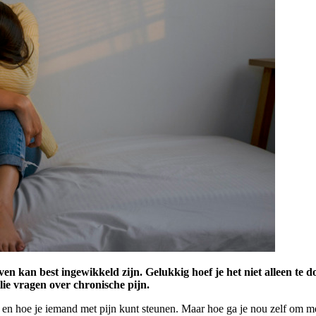
ven kan best ingewikkeld zijn. Gelukkig hoef je het niet alleen te
lie vragen over chronische pijn.
is en hoe je iemand met pijn kunt steunen. Maar hoe ga je nou zelf om 