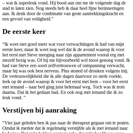
– wat ik superleuk vond. Hij bood aan om me de volgende dag de
stad te laten zien. Nog steeds heb ik daar heel fijne herinneringen
aan. Ik denk door de combinatie van grote aantrekkingskracht en
een gevoel van veiligheid.”
De eerste keer
“Ik weet niet goed meer wat voor verwachtingen ik had van mijn
eerste keer, maar ik weet nog wel dat ik de avond waarop ik voor
het eerst met Steve meeging naar zijn appartement vooral erg met
mezelf bezig was. Of hij me bijvoorbeeld wel mooi genoeg vond. Ik
had van Steve een soort zelfvertrouwen of ontspanning verwacht,
maar hij was ook best nerveus. Plus stoned of dronken volgens mij.
De vertrouwelijkheid die ik alle dagen daarvoor zo sterk voelde,
leek op de avond waarop ik voor het eerst met hem – voor het eerst
met iemand – naar bed ging juist helemaal weg. Toch was ik trots
daarna. Dat ik het gedaan had. En ook nog met iemand die ik zo
leuk vond. ”
Verstijven bij aanraking
“Vier jaar geleden ben ik pas naar de therapeut gegaan om te praten.
Omdat ik merkte dat ik regelmatig verstijfde als ik met iemand naar