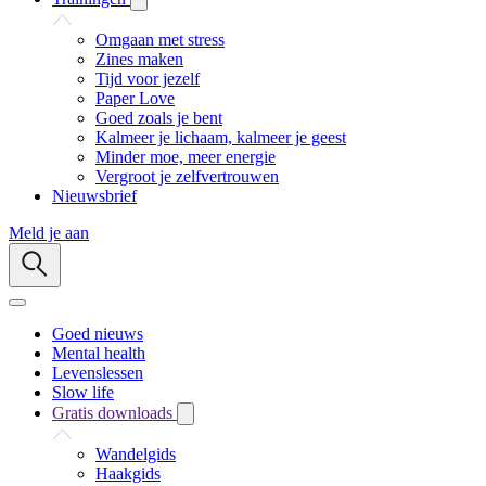
Omgaan met stress
Zines maken
Tijd voor jezelf
Paper Love
Goed zoals je bent
Kalmeer je lichaam, kalmeer je geest
Minder moe, meer energie
Vergroot je zelfvertrouwen
Nieuwsbrief
Meld je aan
Goed nieuws
Mental health
Levenslessen
Slow life
Gratis downloads
Wandelgids
Haakgids