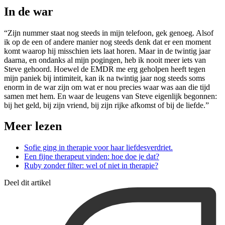
In de war
“Zijn nummer staat nog steeds in mijn telefoon, gek genoeg. Alsof
ik op de een of andere manier nog steeds denk dat er een moment
komt waarop hij misschien iets laat horen. Maar in de twintig jaar
daarna, en ondanks al mijn pogingen, heb ik nooit meer iets van
Steve gehoord. Hoewel de EMDR me erg geholpen heeft tegen
mijn paniek bij intimiteit, kan ik na twintig jaar nog steeds soms
enorm in de war zijn om wat er nou precies waar was aan die tijd
samen met hem. En waar de leugens van Steve eigenlijk begonnen:
bij het geld, bij zijn vriend, bij zijn rijke afkomst of bij de liefde.”
Meer lezen
Sofie ging in therapie voor haar liefdesverdriet.
Een fijne therapeut vinden: hoe doe je dat?
Ruby zonder filter: wel of niet in therapie?
Deel dit artikel