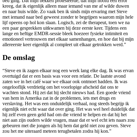
bed ging. Dat mijn bekken protesteerde, dat mijn hoofd een error
kreeg, dat ik eigenlijk alleen maar iemand van me af wilde duwen
en naar huis wilde. Zo vaak ben ik sinds mijn ervaring met Steve
met iemand naar bed geweest zonder te begrijpen waarom mijn hele
lijf opeens op hol kon slaan. Logisch, zei de therapeut, toen we na
een paar gesprekken uitkwamen bij deze eerste keer. Tijdens een
lange en heftige EMDR-sessie bleek hoezeer fysieke intimiteit en
emotioneel vertrouwen met elkaar samenhangen, en hoe dat bij mijn
allereerste keer eigenlijk al compleet uit elkaar getrokken werd.”
De omslag
“Steve en ik zagen elkaar nog een week lang elke dag. Ik was ervan
overtuigd dat er een basis was voor een relatie. De laatste avond
zaten we in het café waar we elkaar ook ontmoet hadden. Ik was
ongelooflijk verdrietig om het voorlopige afscheid dat ons te
wachten stond. Hij zei dat hij slecht nieuws had. Een goede vriend
van hem in Amerika zat in de problemen, iets met drugs en
verslaving. Het was een onduidelijk verhaal, nog steeds begrijp ik
eigenlijk niet echt waar dat over ging. Het was wel heel duidelijk dat
hij zelf even geen geld had om die vriend te helpen en dat hij het
niet aan zijn ouders wilde vragen, maar dat er wel echt iets naars zou
gebeuren met die jongen als hij hem dat geld niet zou geven. Steve
zou het me uiteraard meteen terugbetalen zodra hij kon.”