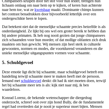
Chimpansees kruipen door het stof voor hun leider, brengen hun
lichaam omlaag om naar hem op te kijken, of keren hun achterste
naar hem toe, wat ze
kwetsbaar
maakt. Dominante chimps kunnen
het contrast benadrukken door bijvoorbeeld letterlijk over een
ondergeschikte heen te lopen.
Dat betekent niet dat de menselijke schaamte precies hetzelfde is als
onderdanigheid. Ze lijkt bij ons wel een groter bereik te hebben dan
bij andere primaten. Ik heb nog nooit gezien dat jonge chimpansees
zich schaamden voor hun moeder, of dat mollige olifanten zich druk
maakten om hun gewicht. Wij mensen zijn heel sterk in culturele
gewoonten, normen en modes, die voortdurend veranderen en die
unieke menselijke uitgangspunten vormen voor schaamte.
5. Schuldgevoel
Deze emotie ligt dicht bij schaamte, maar schuldgevoel betreft een
handeling terwijl schaamte meer te maken heeft met de persoon.
Iemand met
schuldgevoel
denkt: dit had ik niet moeten doen, terwijl
het bij schaamte meer iets is als: kijk niet naar mij, ik ben
waardeloos.
Konrad Lorenz, de bekende wetenschapper die diergedrag
onderzocht, schreef ooit over zijn hond Bully, die de fundamentele
regel had overtreden dat je nooit je superieur moet bijten. Mensen