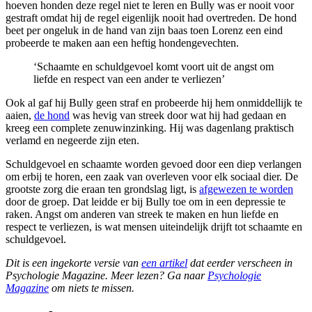
hoeven honden deze regel niet te leren en Bully was er nooit voor
gestraft omdat hij de regel eigenlijk nooit had overtreden. De hond
beet per ongeluk in de hand van zijn baas toen Lorenz een eind
probeerde te maken aan een heftig hondengevechten.
‘Schaamte en schuldgevoel komt voort uit de angst om
liefde en respect van een ander te verliezen’
Ook al gaf hij Bully geen straf en probeerde hij hem onmiddellijk te
aaien,
de hond
was hevig van streek door wat hij had gedaan en
kreeg een complete zenuwinzinking. Hij was dagenlang praktisch
verlamd en negeerde zijn eten.
Schuldgevoel en schaamte worden gevoed door een diep verlangen
om erbij te horen, een zaak van overleven voor elk sociaal dier. De
grootste zorg die eraan ten grondslag ligt, is
afgewezen te worden
door de groep. Dat leidde er bij Bully toe om in een depressie te
raken. Angst om anderen van streek te maken en hun liefde en
respect te verliezen, is wat mensen uiteindelijk drijft tot schaamte en
schuldgevoel.
Dit is een ingekorte versie van
een artikel
dat eerder verscheen in
Psychologie Magazine. Meer lezen? Ga naar
Psychologie
Magazine
om niets te missen.