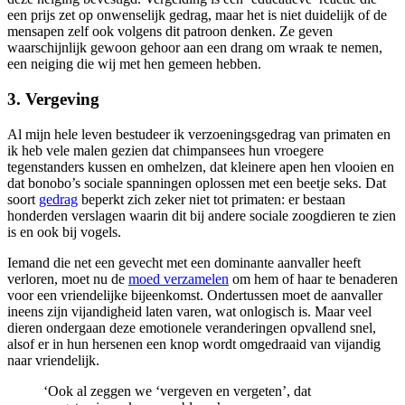
een prijs zet op onwenselijk gedrag, maar het is niet duidelijk of de
mensapen zelf ook volgens dit patroon denken. Ze geven
waarschijnlijk gewoon gehoor aan een drang om wraak te nemen,
een neiging die wij met hen gemeen hebben.
3. Vergeving
Al mijn hele leven bestudeer ik verzoeningsgedrag van primaten en
ik heb vele malen gezien dat chimpansees hun vroegere
tegenstanders kussen en omhelzen, dat kleinere apen hen vlooien en
dat bonobo’s sociale spanningen oplossen met een beetje seks. Dat
soort
gedrag
beperkt zich zeker niet tot primaten: er bestaan
honderden verslagen waarin dit bij andere sociale zoogdieren te zien
is en ook bij vogels.
Iemand die net een gevecht met een dominante aanvaller heeft
verloren, moet nu de
moed verzamelen
om hem of haar te benaderen
voor een vriendelijke bijeenkomst. Ondertussen moet de aanvaller
ineens zijn vijandigheid laten varen, wat onlogisch is. Maar veel
dieren ondergaan deze emotionele veranderingen opvallend snel,
alsof er in hun hersenen een knop wordt omgedraaid van vijandig
naar vriendelijk.
‘Ook al zeggen we ‘vergeven en vergeten’, dat