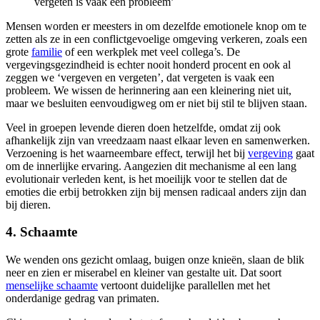
vergeten is vaak een probleem’
Mensen worden er meesters in om dezelfde emotionele knop om te
zetten als ze in een conflictgevoelige omgeving verkeren, zoals een
grote
familie
of een werkplek met veel collega’s. De
vergevingsgezindheid is echter nooit honderd procent en ook al
zeggen we ‘vergeven en vergeten’, dat vergeten is vaak een
probleem. We wissen de herinnering aan een kleinering niet uit,
maar we besluiten eenvoudigweg om er niet bij stil te blijven staan.
Veel in groepen levende dieren doen hetzelfde, omdat zij ook
afhankelijk zijn van vreedzaam naast elkaar leven en samenwerken.
Verzoening is het waarneembare effect, terwijl het bij
vergeving
gaat
om de innerlijke ervaring. Aangezien dit mechanisme al een lang
evolutionair verleden kent, is het moeilijk voor te stellen dat de
emoties die erbij betrokken zijn bij mensen radicaal anders zijn dan
bij dieren.
4. Schaamte
We wenden ons gezicht omlaag, buigen onze knieën, slaan de blik
neer en zien er miserabel en kleiner van gestalte uit. Dat soort
menselijke schaamte
vertoont duidelijke parallellen met het
onderdanige gedrag van primaten.