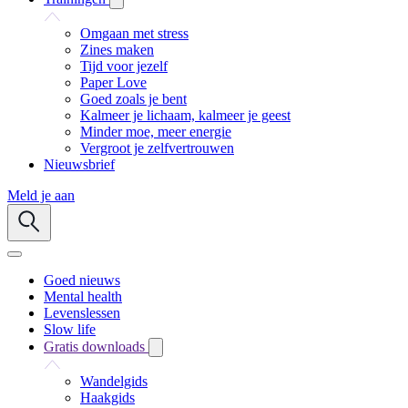
Omgaan met stress
Zines maken
Tijd voor jezelf
Paper Love
Goed zoals je bent
Kalmeer je lichaam, kalmeer je geest
Minder moe, meer energie
Vergroot je zelfvertrouwen
Nieuwsbrief
Meld je aan
Goed nieuws
Mental health
Levenslessen
Slow life
Gratis downloads
Wandelgids
Haakgids