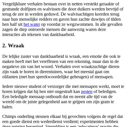
Vergelijkbare verhalen bestaan over in netten verstrikt geraakte of
gestrande dolfijnen en walvissen die door duikers werden bevrijd of
terug de zee in werden geduwd. De walvisachtigen keerden terug
naar hun menselijke redders en gaven hun zachte duwtjes of tilden
hen half uit
het water
op voordat ze wegzwommen. In alle gevallen
zagen de diep ontroerde mensen die aanwezig waren deze
interacties als tekenen van dankbaarheid.
2. Wraak
De lelijke zuster van dankbaarheid is wraak, een emotie die ook te
maken heeft met het vereffenen van een rekening, maar dan in de
negatieve zin van het woord. Verhalen over wraakzuchtige dieren
zijn vaak te horen in dierentuinen, waar het meestal gaat om
olifanten (met hun spreekwoordelijke geheugen) of mensapen.
Iedere nieuwe student of verzorger die met mensapen werkt, moet te
horen krijgen dat hij hen niet ongestraft kan
pesten
of beledigen.
Een beledigde mensaap onthoudt dat en neemt alle tijd van de
wereld om de juiste gelegenheid aan te grijpen om zijn gram te
halen.
Chimps onderling steunen elkaar bij gevechten volgens de regel dat
een goede dienst een wederdienst verdient; experimenten hebben
deze neiging bevestigd. Vergelding is een ‘educatieve’ reactie die