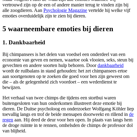
vertrouwd zijn op de een of andere manier terug te vinden zijn bij
alle zoogdieren. Aan
Psychologie Magazine
vertelde hij welke vijf
emoties overduidelijk zijn te zien bij dieren.
5 waarneembare emoties bij dieren
1. Dankbaarheid
Bij chimpansees is het delen van voedsel een onderdeel van een
economie van geven en nemen, waartoe ook vlooien, seks, steun bij
gevechten en andere soorten hulp behoren. Door
dankbaarheid
wordt de ruilbalans in stand gehouden: het zet chimpansees ertoe
aan soortgenoten op te zoeken die goed voor hen zijn geweest om
die – als de gelegenheid zich voordoet – een wederdienst te
bewijzen.
Het verhaal van twee chimps die tijdens een stortbui waren
buitengesloten van hun onderkomen illustreert deze emotie bij
dieren. De Duitse psycholoog en onderzoeker Wolfgang Köhler liep
toevallig langs en trof de beide mensapen doorweekt en rillend in
de
regen
aan. Hij deed de deur voor hen open. In plaats van langs hem
de droge ruimte in te rennen, omhelsden de chimps de professor dol
van blijheid.