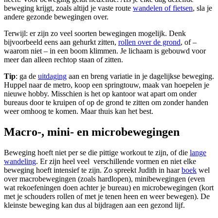
beweging krijgt, zoals altijd je vaste route
wandelen of fietsen
, sla je
andere gezonde bewegingen over.
Terwijl: er zijn zo veel soorten bewegingen mogelijk. Denk
bijvoorbeeld eens aan gehurkt zitten,
rollen over de grond
, of –
waarom niet – in een boom klimmen. Je lichaam is gebouwd voor
meer dan alleen rechtop staan of zitten.
Tip
: ga de
uitdaging
aan en breng variatie in je dagelijkse beweging.
Huppel naar de metro, koop een springtouw, maak van hoepelen je
nieuwe hobby. Misschien is het op kantoor wat apart om onder
bureaus door te kruipen of op de grond te zitten om zonder handen
weer omhoog te komen. Maar thuis kan het best.
Macro-, mini- en microbewegingen
Beweging hoeft niet per se die pittige workout te zijn, of die
lange
wandeling
. Er zijn heel veel verschillende vormen en niet elke
beweging hoeft intensief te zijn. Zo spreekt Judith in haar
boek
wel
over macrobewegingen (zoals hardlopen), minibewegingen (even
wat rekoefeningen doen achter je bureau) en microbewegingen (kort
met je schouders rollen of met je tenen heen en weer bewegen). De
kleinste beweging kan dus al bijdragen aan een gezond lijf.