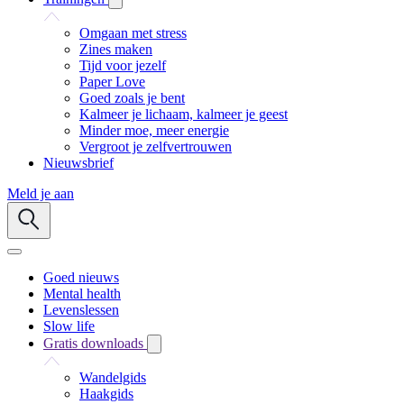
Omgaan met stress
Zines maken
Tijd voor jezelf
Paper Love
Goed zoals je bent
Kalmeer je lichaam, kalmeer je geest
Minder moe, meer energie
Vergroot je zelfvertrouwen
Nieuwsbrief
Meld je aan
Goed nieuws
Mental health
Levenslessen
Slow life
Gratis downloads
Wandelgids
Haakgids