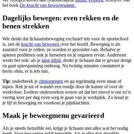
het boek
De kracht van beweegruimte
.
Dagelijks bewegen: even rekken en de
benen strekken
Wie denkt dat lichaamsbeweging exclusief iets voor de sportschool
is, ziet de
kracht van bewegen
over het hoofd. Beweging is als
zuurstof voor je cellen; ze worden er gezonder van. Behalve je
spieren profiteren ook je hersenen en je organen ervan. Andersom
werkt het ook: als je
lang stilzit
, denkt je lichaam dat er gevaar dreigt
en gaat spierspanning omhoog. Na twintig minuten constateert je
brein: ehm, er is iets mis.
Tip
: onderbreek je
zitmomenten
en ga regelmatig even staan of
lopen. Rek je uit of wandel een rondje door de kamer of over de
werkvloer. Eerdere onderzoeken wezen uit dat het zinvol is om zo’n
veertig keer per dag even weg te gaan van je werkplek. Zo houd je
je lijf in beweging en voorkom je pijnklachten.
Maak je beweegmenu gevarieerd
Als je steeds hetzelfde eet, krijgt je lichaam niet alles wat het nodig
heeft. Voor beweging geldt hetzelfde. Als je elke dag dezelfde