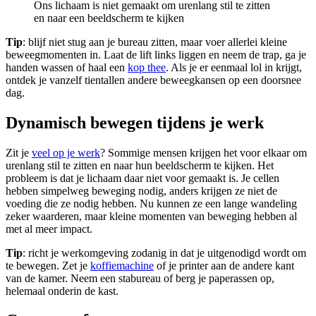
Ons lichaam is niet gemaakt om urenlang stil te zitten
en naar een beeldscherm te kijken
Tip
: blijf niet stug aan je bureau zitten, maar voer allerlei kleine
beweegmomenten in. Laat de lift links liggen en neem de trap, ga je
handen wassen of haal een
kop thee
. Als je er eenmaal lol in krijgt,
ontdek je vanzelf tientallen andere beweegkansen op een doorsnee
dag.
Dynamisch bewegen tijdens je werk
Zit je
veel op je werk
? Sommige mensen krijgen het voor elkaar om
urenlang stil te zitten en naar hun beeldscherm te kijken. Het
probleem is dat je lichaam daar niet voor gemaakt is. Je cellen
hebben simpelweg beweging nodig, anders krijgen ze niet de
voeding die ze nodig hebben. Nu kunnen ze een lange wandeling
zeker waarderen, maar kleine momenten van beweging hebben al
met al meer impact.
Tip
: richt je werkomgeving zodanig in dat je uitgenodigd wordt om
te bewegen. Zet je
koffiemachine
of je printer aan de andere kant
van de kamer. Neem een stabureau of berg je paperassen op,
helemaal onderin de kast.