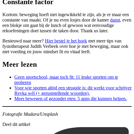
Constante factor
Kortom: beweging hoeft niet ingewikkeld te zijn, als je er maar een
constante van maakt. Of je nu even losjes door de kamer
danst
, even
een blokje om gaat bij de lunch of gewoon wat eenvoudige
rekoefeningen doet tussen de taken door. Thank us later.
Benieuwd naar meer?
Hier bestel je het boek
met meer tips van
fysiotherapeut Judith Verbeek over hoe je met beweging, maar ook
met voeding en jouw mindset fit en vitaal leeft.
Meer lezen
Geen sportschool, maar toch fit: 11 leuke sporten om te
proberen
Voor wie sporten altijd een struggle is: dit werkt voor schrijver
Revka wél (+ geruststellende woorden).
Meer bewegen of gezonder eten: 5 apps die kunnen helpen.
Fotografie Madara/Unsplash
Deel dit artikel