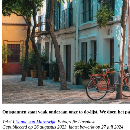
Ontspannen staat vaak onderaan onze to do-lijst. We doen het pas 
Tekst
Lisanne van Marrewijk
Fotografie Unsplash
Gepubliceerd op 26 augustus 2023, laatst bewerkt op 27 juli 2024