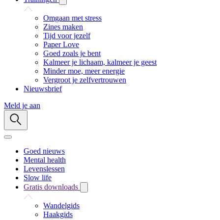
Omgaan met stress
Zines maken
Tijd voor jezelf
Paper Love
Goed zoals je bent
Kalmeer je lichaam, kalmeer je geest
Minder moe, meer energie
Vergroot je zelfvertrouwen
Nieuwsbrief
Meld je aan
Goed nieuws
Mental health
Levenslessen
Slow life
Gratis downloads
Wandelgids
Haakgids