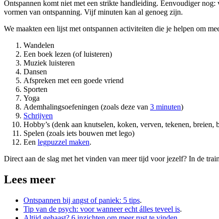
Ontspannen komt niet met een strikte handleiding. Eenvoudiger nog: va
vormen van ontspanning. Vijf minuten kan al genoeg zijn.
We maakten een lijst met ontspannen activiteiten die je helpen om meer
Wandelen
Een boek lezen (of luisteren)
Muziek luisteren
Dansen
Afspreken met een goede vriend
Sporten
Yoga
Ademhalingsoefeningen (zoals deze van
3 minuten
)
Schrijven
Hobby’s (denk aan knutselen, koken, verven, tekenen, breien, b
Spelen (zoals iets bouwen met lego)
Een
legpuzzel maken
.
Direct aan de slag met het vinden van meer tijd voor jezelf? In de tra
Lees meer
Ontspannen bij angst of paniek: 5 tips
.
Tip van de psych: voor wanneer echt álles teveel is
.
Altijd gehaast? 6 inzichten om meer rust te vinden
.