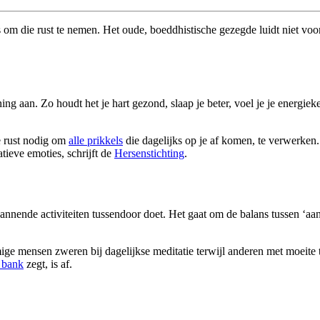
 is om die rust te nemen. Het oude, boeddhistische gezegde luidt niet voo
aan. Zo houdt het je hart gezond, slaap je beter, voel je je energieker
ie rust nodig om
alle prikkels
die dagelijks op je af komen, te verwerken.
tieve emoties, schrijft de
Hersenstichting
.
ende activiteiten tussendoor doet. Het gaat om de balans tussen ‘aan’ e
ge mensen zweren bij dagelijkse meditatie terwijl anderen met moeite 
e bank
zegt, is af.