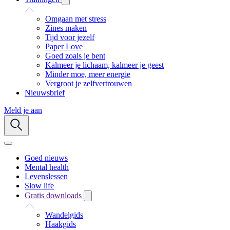
Omgaan met stress
Zines maken
Tijd voor jezelf
Paper Love
Goed zoals je bent
Kalmeer je lichaam, kalmeer je geest
Minder moe, meer energie
Vergroot je zelfvertrouwen
Nieuwsbrief
Meld je aan
Goed nieuws
Mental health
Levenslessen
Slow life
Gratis downloads
Wandelgids
Haakgids