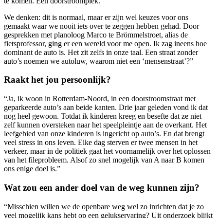
te komen. Een doorstroomplek.
We denken: dit is normaal, maar er zijn wel keuzes voor ons
gemaakt waar we nooit iets over te zeggen hebben gehad. Door
gesprekken met planoloog Marco te Brömmelstroet, alias de
fietsprofessor, ging er een wereld voor me open. Ik zag ineens hoe
dominant de auto is. Het zit zelfs in onze taal. Een straat zonder
auto’s noemen we autoluw, waarom niet een ‘mensenstraat’?”
Raakt het jou persoonlijk?
“Ja, ik woon in Rotterdam-Noord, in een doorstroomstraat met
geparkeerde auto’s aan beide kanten. Drie jaar geleden vond ik dat
nog heel gewoon. Totdat ik kinderen kreeg en besefte dat ze niet
zelf kunnen oversteken naar het speelpleintje aan de overkant. Het
leefgebied van onze kinderen is ingericht op auto’s. En dat brengt
veel stress in ons leven. Elke dag sterven er twee mensen in het
verkeer, maar in de politiek gaat het voornamelijk over het oplossen
van het fileprobleem. Alsof zo snel mogelijk van A naar B komen
ons enige doel is.”
Wat zou een ander doel van de weg kunnen zijn?
“Misschien willen we de openbare weg wel zo inrichten dat je zo
veel mogelijk kans hebt op een gelukservaring? Uit onderzoek blijkt