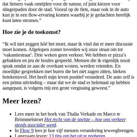
dat fietsers vaak omrijden voor de natuur, of juist kiezen voor
slingerpaden door de stad. Vooral op de fiets, maar ook in de auto
kun je in een flow-ervaring komen waarbij je je gedachten heerlijk
kunt laten stromen.”
Hoe zie je de toekomst?
“Ik wil niet zeggen hóé het moet, maar ik vind dat er meer discussie
moet komen. Afgelopen zomer toverden wij onze straat om tot
‘vakantiestraat’. Drie weken geen verkeer. We hebben er pizza’s
gebakken en jeu de boules gespeeld. Mensen die ik eigenlijk nooit
sprak omdat ze aan de overkant wonen, werden vrienden. En
moeilijke gesprekken met buren die het niet zagen zitten, bleken
betekenisvol. Het heeft mijn leven positief veranderd. De auto zelf is
een prima uitvinding – maar dat we de stad er helemaal op hebben
aangepast, is volgens mij een grote vergissing geweest.”
Meer lezen?
Lees meer in het boek van Thalia Verkade en Marco te
Brömmelstroet
Het recht van de snelste – hoe ons verkeer
steeds asocialer werd
.
In
Flow 9
lees je hoe vijf mensen verandering teweegbrengen.
Langzaam leven:
13 tips om het uit te proberen
.