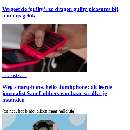
Vergeet de ‘guilty’: zo dragen guilty pleasures bij
aan ons geluk
Levenslessen
Weg smartphone, hello dumbphone: dit leerde
journalist Sam Lubbers van haar scrollvrije
maanden
(en nee, het is niet alleen maar halleluja)