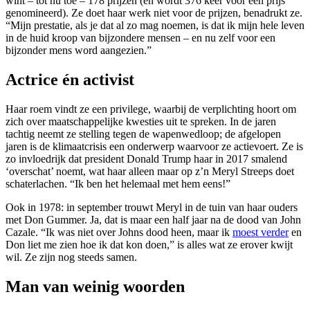
wint – tot nu toe – 178 prijzen (en wordt 376 keer voor een prijs
genomineerd). Ze doet haar werk niet voor de prijzen, benadrukt ze.
“Mijn prestatie, als je dat al zo mag noemen, is dat ik mijn hele leven
in de huid kroop van bijzondere mensen – en nu zelf voor een
bijzonder mens word aangezien.”
Actrice én activist
Haar roem vindt ze een privilege, waarbij de verplichting hoort om
zich over maatschappelijke kwesties uit te spreken. In de jaren
tachtig neemt ze stelling tegen de wapenwedloop; de afgelopen
jaren is de klimaatcrisis een onderwerp waarvoor ze actievoert. Ze is
zo invloedrijk dat president Donald Trump haar in 2017 smalend
‘overschat’ noemt, wat haar alleen maar op z’n Meryl Streeps doet
schaterlachen. “Ik ben het helemaal met hem eens!”
Ook in 1978: in september trouwt Meryl in de tuin van haar ouders
met Don Gummer. Ja, dat is maar een half jaar na de dood van John
Cazale. “Ik was niet over Johns dood heen, maar ik
moest verder
en
Don liet me zien hoe ik dat kon doen,” is alles wat ze erover kwijt
wil. Ze zijn nog steeds samen.
Man van weinig woorden