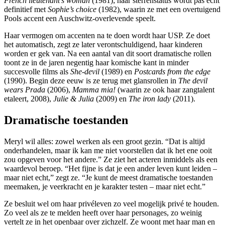
French lieutenant’s woman
(1981); haar sterrenstatus wordt pas echt
definitief met
Sophie’s choice
(1982), waarin ze met een overtuigend
Pools accent een Auschwitz-overlevende speelt.
Haar ­vermogen om accenten na te doen wordt haar USP. Ze doet
het automatisch, zegt ze later verontschuldigend, haar kinderen
worden er gek van. Na een aantal van dit soort dramatische rollen
toont ze in de jaren negentig haar komische kant in minder
succesvolle films als
She-devil
(1989) en
Postcards from the edge
(1990). Begin deze eeuw is ze terug met glansrollen in
The devil
wears Prada
(2006),
Mamma mia!
(waarin ze ook haar zangtalent
etaleert, 2008),
Julie & Julia
(2009) en
The iron lady
(2011).
Dramatische toestanden
Meryl wil alles: zowel werken als een groot gezin. “Dat is altijd
onderhandelen, maar ik kan me niet voorstellen dat ik het ene ooit
zou opgeven voor het andere.” Ze ziet het acteren inmiddels als een
waardevol beroep. “Het fijne is dat je een ander leven kunt leiden –
maar niet echt,” zegt ze. “Je kunt de meest dramatische toestanden
meemaken, je veerkracht en je karakter testen – maar niet echt.”
Ze besluit wel om haar privéleven zo veel mogelijk privé te houden.
Zo veel als ze te melden heeft over haar personages, zo weinig
vertelt ze in het openbaar over zichzelf. Ze woont met haar man en