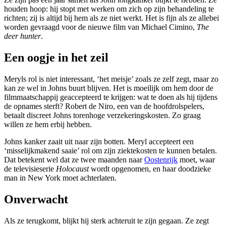
houden hoop: hij stopt met werken om zich op zijn behandeling te
richten; zij is altijd bij hem als ze niet werkt. Het is fijn als ze allebei
worden gevraagd voor de nieuwe film van Michael Cimino,
The
deer hunter
.
Een oogje in het zeil
Meryls rol is niet interessant, ‘het meisje’ zoals ze zelf zegt, maar zo
kan ze wel in Johns buurt blijven. Het is moeilijk om hem door de
filmmaatschappij geaccepteerd te krijgen: wat te doen als hij tijdens
de opnames sterft? Robert de Niro, een van de hoofdrolspelers,
betaalt discreet Johns torenhoge verzekeringskosten. Zo graag
willen ze hem erbij hebben.
Johns kanker zaait uit naar zijn botten. Meryl accepteert een
‘misselijkmakend saaie’ rol om zijn ziektekosten te kunnen betalen.
Dat betekent wel dat ze twee maanden naar
Oostenrijk
moet, waar
de televisieserie
Holocaust
wordt opgenomen, en haar doodzieke
man in New York moet achterlaten.
Onverwacht
Als ze terugkomt, blijkt hij sterk achteruit te zijn gegaan. Ze zegt