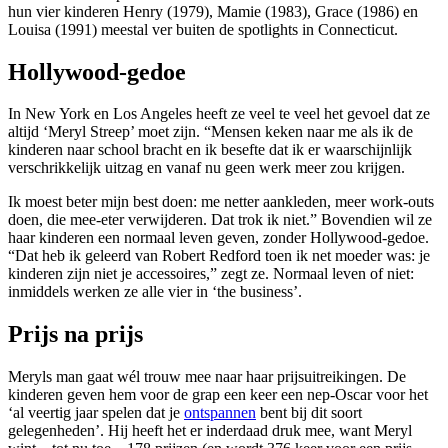
hun vier kinderen Henry (1979), Mamie (1983), Grace (1986) en
Louisa (1991) meestal ver buiten de spotlights in Connecticut.
Hollywood-gedoe
In New York en Los Angeles heeft ze veel te veel het gevoel dat ze
altijd ‘Meryl Streep’ moet zijn. “Mensen keken naar me als ik de
kinderen naar school bracht en ik besefte dat ik er waarschijnlijk
verschrikkelijk uitzag en vanaf nu geen werk meer zou krijgen.
Ik moest beter mijn best doen: me netter aankleden, meer work-outs
doen, die mee-eter verwijderen. Dat trok ik niet.” Bovendien wil ze
haar kinderen een normaal leven geven, zonder Hollywood-gedoe.
“Dat heb ik geleerd van Robert Redford toen ik net moeder was: je
kinderen zijn niet je accessoires,” zegt ze. Normaal leven of niet:
inmiddels werken ze alle vier in ‘the business’.
Prijs na prijs
Meryls man gaat wél trouw mee naar haar prijsuitreikingen. De
kinderen geven hem voor de grap een keer een nep-Oscar voor het
‘al veertig jaar spelen dat je
ontspannen
bent bij dit soort
gelegenheden’. Hij heeft het er inderdaad druk mee, want Meryl