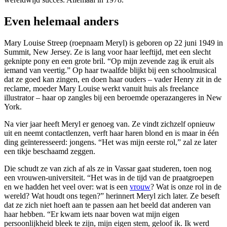
Even helemaal anders
Mary Louise Streep (roepnaam Meryl) is geboren op 22 juni 1949 in
Summit, New Jersey. Ze is lang voor haar leeftijd, met een slecht
geknipte pony en een grote bril. “Op mijn zevende zag ik eruit als
iemand van veertig.” Op haar twaalfde blijkt bij een schoolmusical
dat ze goed kan zingen, en doen haar ouders – vader Henry zit in de
reclame, moeder Mary Louise werkt vanuit huis als freelance
illustrator – haar op zangles bij een beroemde operazangeres in New
York.
Na vier jaar heeft Meryl er genoeg van. Ze vindt zichzelf opnieuw
uit en neemt contactlenzen, verft haar haren blond en is maar in één
ding geïnteresseerd: jongens. “Het was mijn eerste rol,” zal ze later
een tikje beschaamd zeggen.
Die schudt ze van zich af als ze in Vassar gaat studeren, toen nog
een vrouwen-universiteit. “Het was in de tijd van de praatgroepen
en we hadden het veel over: wat is een
vrouw
? Wat is onze rol in de
wereld? Wat houdt ons tegen?” herinnert Meryl zich later. Ze beseft
dat ze zich niet hoeft aan te passen aan het beeld dat anderen van
haar hebben. “Er kwam iets naar boven wat mijn eigen
persoonlijkheid bleek te zijn, mijn eigen stem, geloof ik. Ik werd