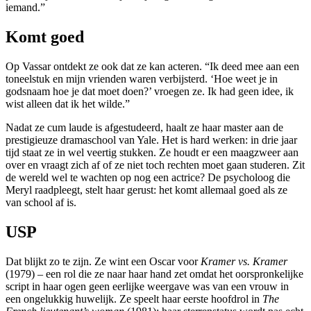
iemand.”
Komt goed
Op Vassar ontdekt ze ook dat ze kan acteren. “Ik deed mee aan een
toneelstuk en mijn vrienden waren verbijsterd. ‘Hoe weet je in
godsnaam hoe je dat moet doen?’ vroegen ze. Ik had geen idee, ik
wist alleen dat ik het wilde.”
Nadat ze cum laude is afgestudeerd, haalt ze haar master aan de
prestigieuze dramaschool van Yale. Het is hard werken: in drie jaar
tijd staat ze in wel veertig stukken. Ze houdt er een maagzweer aan
over en vraagt zich af of ze niet toch rechten moet gaan studeren. Zit
de wereld wel te wachten op nog een actrice? De psycholoog die
Meryl raadpleegt, stelt haar gerust: het komt allemaal goed als ze
van school af is.
USP
Dat blijkt zo te zijn. Ze wint een Oscar voor
Kramer vs. Kramer
(1979) – een rol die ze naar haar hand zet omdat het oorspronkelijke
script in haar ogen geen eerlijke weergave was van een vrouw in
een ongelukkig huwelijk. Ze speelt haar eerste hoofdrol in
The