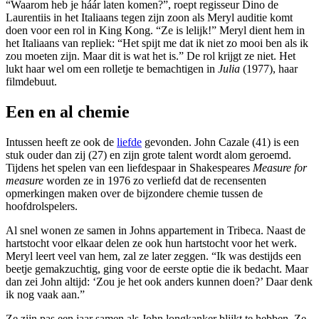
“Waarom heb je háár laten komen?”, roept regisseur Dino de
Laurentiis in het Italiaans tegen zijn zoon als Meryl auditie komt
doen voor een rol in King Kong. “Ze is lelijk!” Meryl dient hem in
het Italiaans van repliek: “Het spijt me dat ik niet zo mooi ben als ik
zou moeten zijn. Maar dit is wat het is.” De rol krijgt ze niet. Het
lukt haar wel om een rolletje te bemachtigen in
Julia
(1977), haar
filmdebuut.
Een en al chemie
Intussen heeft ze ook de
liefde
gevonden. John Cazale (41) is een
stuk ouder dan zij (27) en zijn grote talent wordt alom geroemd.
Tijdens het spelen van een liefdespaar in Shakespeares
Measure for
measure
worden ze in 1976 zo verliefd dat de recensenten
opmerkingen maken over de bijzondere chemie tussen de
hoofdrolspelers.
Al snel wonen ze samen in Johns appartement in Tribeca. Naast de
hartstocht voor elkaar delen ze ook hun hartstocht voor het werk.
Meryl leert veel van hem, zal ze later zeggen. “Ik was destijds een
beetje gemakzuchtig, ging voor de eerste optie die ik bedacht. Maar
dan zei John altijd: ‘Zou je het ook anders kunnen doen?’ Daar denk
ik nog vaak aan.”
Ze zijn pas een jaar samen als John longkanker blijkt te hebben. Ze