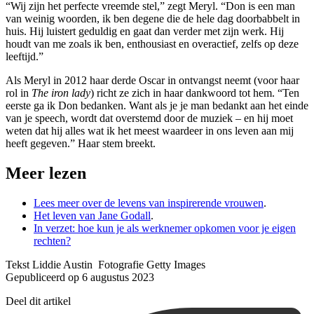
“Wij zijn het perfecte vreemde stel,” zegt Meryl. “Don is een man
van weinig woorden, ik ben degene die de hele dag doorbabbelt in
huis. Hij luistert geduldig en gaat dan verder met zijn werk. Hij
houdt van me zoals ik ben, enthousiast en overactief, zelfs op deze
leeftijd.”
Als Meryl in 2012 haar derde Oscar in ontvangst neemt (voor haar
rol in
The iron lady
) richt ze zich in haar dankwoord tot hem. “Ten
eerste ga ik Don bedanken. Want als je je man bedankt aan het einde
van je speech, wordt dat overstemd door de muziek – en hij moet
weten dat hij alles wat ik het meest waardeer in ons leven aan mij
heeft gegeven.” Haar stem breekt.
Meer lezen
Lees meer over de levens van inspirerende vrouwen
.
Het leven van Jane Godall
.
In verzet: hoe kun je als werknemer opkomen voor je eigen
rechten?
Tekst Liddie Austin Fotografie Getty Images
Gepubliceerd op 6 augustus 2023
Deel dit artikel