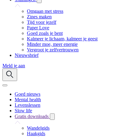
Omgaan met stress
Zines maken
Tijd voor jezelf
Paper Love
Goed zoals je bent
Kalmeer je lichaam, kalmeer je geest
Minder moe, meer energie
Vergroot je zelfvertrouwen
Nieuwsbrief
Meld je aan
Goed nieuws
Mental health
Levenslessen
Slow life
Gratis downloads
Wandelgids
Haakgids