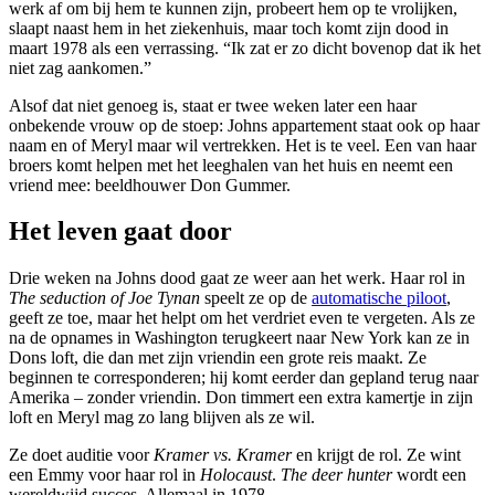
werk af om bij hem te kunnen zijn, probeert hem op te vrolijken,
slaapt naast hem in het ziekenhuis, maar toch komt zijn dood in
maart 1978 als een verrassing. “Ik zat er zo dicht bovenop dat ik het
niet zag aankomen.”
Alsof dat niet genoeg is, staat er twee weken later een haar
onbekende vrouw op de stoep: Johns appartement staat ook op haar
naam en of Meryl maar wil vertrekken. Het is te veel. Een van haar
broers komt helpen met het leeghalen van het huis en neemt een
vriend mee: beeldhouwer Don Gummer.
Het leven gaat door
Drie weken na Johns dood gaat ze weer aan het werk. Haar rol in
The seduction of Joe Tynan
speelt ze op de
automatische piloot
,
geeft ze toe, maar het helpt om het verdriet even te vergeten. Als ze
na de opnames in Washington terugkeert naar New York kan ze in
Dons loft, die dan met zijn vriendin een grote reis maakt. Ze
beginnen te corresponderen; hij komt eerder dan gepland terug naar
Amerika – zonder vriendin. Don timmert een extra kamertje in zijn
loft en Meryl mag zo lang blijven als ze wil.
Ze doet auditie voor
Kramer vs. Kramer
en krijgt de rol. Ze wint
een Emmy voor haar rol in
Holocaust
.
The deer hunter
wordt een
wereldwijd succes. Allemaal in 1978.