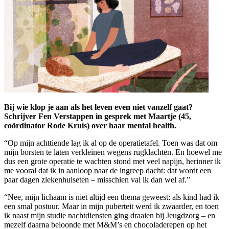
Bij wie klop je aan als het leven even niet vanzelf gaat?
Schrijver Fen Verstappen in gesprek met Maartje (45,
coördinator Rode Kruis) over haar mental health.
“Op mijn achttiende lag ik al op de operatietafel. Toen was dat om
mijn borsten te laten verkleinen wegens rugklachten. En hoewel me
dus een grote operatie te wachten stond met veel napijn, herinner ik
me vooral dat ik in aanloop naar de ingreep dacht: dat wordt een
paar dagen ziekenhuiseten – misschien val ik dan wel af.”
“Nee, mijn lichaam is niet altijd een thema geweest: als kind had ik
een smal postuur. Maar in mijn puberteit werd ik zwaarder, en toen
ik naast mijn studie nachtdiensten ging draaien bij Jeugdzorg – en
mezelf daarna beloonde met M&M’s en chocoladerepen op het