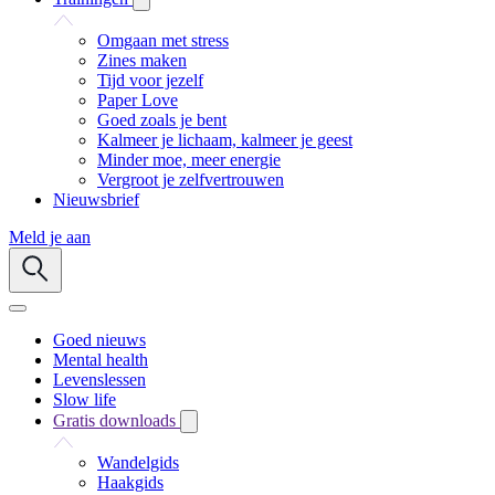
Omgaan met stress
Zines maken
Tijd voor jezelf
Paper Love
Goed zoals je bent
Kalmeer je lichaam, kalmeer je geest
Minder moe, meer energie
Vergroot je zelfvertrouwen
Nieuwsbrief
Meld je aan
Goed nieuws
Mental health
Levenslessen
Slow life
Gratis downloads
Wandelgids
Haakgids