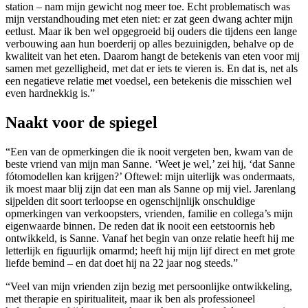
station – nam mijn gewicht nog meer toe. Echt problematisch was
mijn verstandhouding met eten niet: er zat geen dwang achter mijn
eetlust. Maar ik ben wel opgegroeid bij ouders die tijdens een lange
verbouwing aan hun boerderij op alles bezuinigden, behalve op de
kwaliteit van het eten. Daarom hangt de betekenis van eten voor mij
samen met gezelligheid, met dat er iets te vieren is. En dat is, net als
een negatieve relatie met voedsel, een betekenis die misschien wel
even hardnekkig is.”
Naakt voor de spiegel
“Een van de opmerkingen die ik nooit vergeten ben, kwam van de
beste vriend van mijn man Sanne. ‘Weet je wel,’ zei hij, ‘dat Sanne
fótomodellen kan krijgen?’ Oftewel: mijn uiterlijk was ondermaats,
ik moest maar blij zijn dat een man als Sanne op mij viel. Jarenlang
sijpelden dit soort terloopse en ogenschijnlijk onschuldige
opmerkingen van verkoopsters, vrienden, familie en collega’s mijn
eigenwaarde binnen. De reden dat ik nooit een eetstoornis heb
ontwikkeld, is Sanne. Vanaf het begin van onze relatie heeft hij me
letterlijk en figuurlijk omarmd; heeft hij mijn lijf direct en met grote
liefde bemind – en dat doet hij na 22 jaar nog steeds.”
“Veel van mijn vrienden zijn bezig met persoonlijke ontwikkeling,
met therapie en spiritualiteit, maar ik ben als professioneel