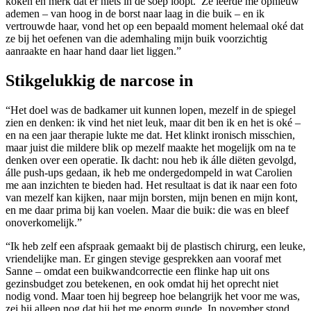
koken en merk dat er niets in de soep loopt.’ Ze leerde me opnieuw
ademen – van hoog in de borst naar laag in die buik – en ik
vertrouwde haar, vond het op een bepaald moment helemaal oké dat
ze bij het oefenen van die ademhaling mijn buik voorzichtig
aanraakte en haar hand daar liet liggen.”
Stikgelukkig de narcose in
“Het doel was de badkamer uit kunnen lopen, mezelf in de spiegel
zien en denken: ik vind het niet leuk, maar dit ben ik en het is oké –
en na een jaar therapie lukte me dat. Het klinkt ironisch misschien,
maar juist die mildere blik op mezelf maakte het mogelijk om na te
denken over een operatie. Ik dacht: nou heb ik álle diëten gevolgd,
álle push-ups gedaan, ik heb me onder­gedompeld in wat Carolien
me aan inzichten te bieden had. Het resultaat is dat ik naar een foto
van mezelf kan kijken, naar mijn borsten, mijn benen en mijn kont,
en me daar prima bij kan voelen. Maar die buik: die was en bleef
onoverkomelijk.”
“Ik heb zelf een afspraak gemaakt bij de plastisch chirurg, een leuke,
vriendelijke man. Er gingen stevige gesprekken aan vooraf met
Sanne – omdat een buik­wandcorrectie een flinke hap uit ons
gezinsbudget zou betekenen, en ook omdat hij het oprecht niet
nodig vond. Maar toen hij begreep hoe belangrijk het voor me was,
zei hij alleen nog dat hij het me enorm gunde. In november stond