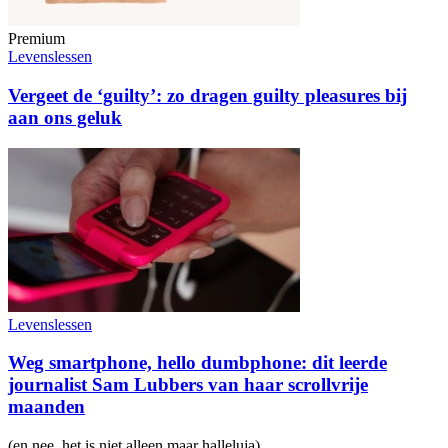
Premium
Levenslessen
Vergeet de ‘guilty’: zo dragen guilty pleasures bij
aan ons geluk
Levenslessen
Weg smartphone, hello dumbphone: dit leerde
journalist Sam Lubbers van haar scrollvrije
maanden
(en nee, het is niet alleen maar halleluja)