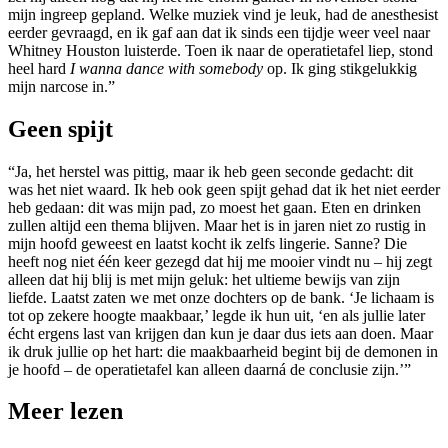
mijn ingreep gepland. Welke muziek vind je leuk, had de anesthesist
eerder gevraagd, en ik gaf aan dat ik sinds een tijdje weer veel naar
Whitney Houston luisterde. Toen ik naar de operatietafel liep, stond
heel hard
I wanna dance with somebody
op. Ik ging stikgelukkig
mijn narcose in.”
Geen spijt
“Ja, het herstel was pittig, maar ik heb geen seconde gedacht: dit
was het niet waard. Ik heb ook geen spijt gehad dat ik het niet eerder
heb gedaan: dit was mijn pad, zo moest het gaan. Eten en drinken
zullen altijd een thema blijven. Maar het is in jaren niet zo rustig in
mijn hoofd geweest en laatst kocht ik zelfs lingerie. Sanne? Die
heeft nog niet één keer gezegd dat hij me mooier vindt nu – hij zegt
alleen dat hij blij is met mijn geluk: het ultieme bewijs van zijn
liefde. Laatst zaten we met onze dochters op de bank. ‘Je lichaam is
tot op zekere hoogte maakbaar,’ legde ik hun uit, ‘en als jullie later
écht ergens last van krijgen dan kun je daar dus iets aan doen. Maar
ik druk jullie op het hart: die maakbaarheid begint bij de demonen in
je hoofd – de operatietafel kan alleen daarná de conclusie zijn.’”
Meer lezen