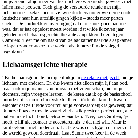
hulpverlener altijd meer van het nuchtere werkmodel geweest: niet
lullen maar poetsen. Toch ging de verstoorde relatie met mijn
lichaam me – zeker toen onze twee dochters ouder werden en ook
kritischer naar hun uiterlijk gingen kijken – steeds meer parten
spelen. De hardnekkige overtuiging dat er iets niet goed aan me
was, dat er iets opgelost moest worden; dat wilde ik zeven jaar
geleden met lichaams­gerichte therapie aanpakken. Ik zei tegen
Carolien: ‘Leer me om naakt van de badkamer naar de slaapkamer
te lopen zonder weerzin te voelen als ik mezelf in de spiegel
tegenkom.’”
Lichaamsgerichte therapie
“Bij lichaamsgerichte therapie duik je in
de relatie met jezelf
, met je
lichaam, met anderen. En dus kwam niet alleen mijn lijf aan bod,
maar ook mijn manier van omgaan met vriendschap, met mijn
dochters, mijn vroegere leraren – de keren dat ik op de basisschool
hoorde dat ik door mijn dyslexie dingen tóch niet kon. Ik kwam
erachter dat zelfliefde voor mij altijd voorwaardelijk is geweest; dat
ik mezelf pas de moeite waard vind als ik presteer, perfect ben, alle
ballen in de lucht houd, betrouwbaar ben. ‘Nee,’ zei Carolien, ‘je
hoeft je lijf niet zomaar te accepteren als je dat niet wilt. Maar je
kunt oefenen met milder zijn. Laat de was eens liggen en merk dat
de wereld gewoon doordraait. Laat Sanne twee keer in de week