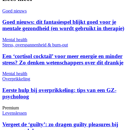
Goed nieuws
Goed nieuws: dit fantasiespel blijkt goed voor je
mentale gezondheid (en wordt gebruikt in therapie)
Mental health
Stress, overspannenheid & burn-out
Een ‘cortisol cocktail’ voor meer energie en minder
stress? Zo denken wetenschappers over dit drankje
Mental health
Overprikkeling
Eerste hulp bij overprikkeling: tips van een GZ-
psycholoog
Premium
Levenslessen
Vergeet de ‘guilty’: zo dragen guilty pleasures bij