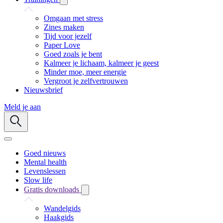
Omgaan met stress
Zines maken
Tijd voor jezelf
Paper Love
Goed zoals je bent
Kalmeer je lichaam, kalmeer je geest
Minder moe, meer energie
Vergroot je zelfvertrouwen
Nieuwsbrief
Meld je aan
Goed nieuws
Mental health
Levenslessen
Slow life
Gratis downloads
Wandelgids
Haakgids