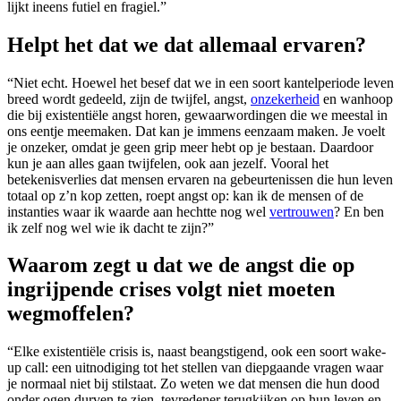
lijkt ineens futiel en fragiel.”
Helpt het dat we dat allemaal ervaren?
“Niet echt. Hoewel het besef dat we in een soort kantelperiode leven
breed wordt gedeeld, zijn de twijfel, angst,
onzekerheid
en wanhoop
die bij existentiële angst horen, gewaarwordingen die we meestal in
ons eentje meemaken. Dat kan je immens eenzaam maken. Je voelt
je onzeker, omdat je geen grip meer hebt op je bestaan. Daardoor
kun je aan alles gaan twijfelen, ook aan jezelf. Vooral het
betekenisverlies dat mensen ervaren na gebeurtenissen die hun leven
totaal op z’n kop zetten, roept angst op: kan ik de mensen of de
instanties waar ik waarde aan hechtte nog wel
vertrouwen
? En ben
ik zelf nog wel wie ik dacht te zijn?”
Waarom zegt u dat we de angst die op
ingrijpende crises volgt niet moeten
wegmoffelen?
“Elke existentiële crisis is, naast beangstigend, ook een soort wake-
up call: een uitnodiging tot het stellen van diepgaande vragen waar
je normaal niet bij stilstaat. Zo weten we dat mensen die hun dood
onder ogen durven te zien, tevredener terugkijken op hun leven en