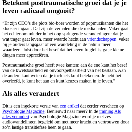
Betekent posttraumatische groei dat je je
leven radicaal omgooit?
“Er zijn CEO’s die plots bio-boer worden of popmuzikanten die het
klooster ingaan. Dat zijn de verhalen die de media halen. Vaker gaat
het echter om minder in het oog springende veranderingen: dat je
wat trager gaat leven, meer waarde hecht aan
vriendschappen
, vaker
bij je ouders langsgaat of een wandeling in de natuur meer
waardeert. Juist door het besef dat het leven fragiel is, ga je kleine
dingen meer appreciëren.
Posttraumatische groei heeft twee kanten: aan de ene kant het besef
van de kwetsbaarheid en onvoorspelbaarheid van het bestaan. Aan
de andere kant weten dat je toch iets kunt betekenen. Je hebt het
overleefd, je kunt het aan en kunt keuzes maken in je leven.”
Als alles verandert
Dit is een ingekorte versie van
een artikel
dat eerder verscheen op
Psychologie Magazine
. Benieuwd naar meer? In de
training Als
alles verandert
van Psychologie Magazine word je met zes
audiowandelingen begeleid om met meer kracht en vertrouwen door
zo’n lastige transitiefase heen te gaan.