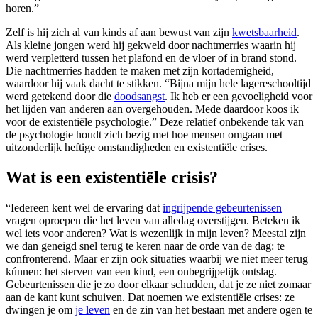
horen.”
Zelf is hij zich al van kinds af aan bewust van zijn
kwetsbaarheid
.
Als kleine jongen werd hij gekweld door nachtmerries waarin hij
werd verpletterd tussen het plafond en de vloer of in brand stond.
Die nachtmerries hadden te maken met zijn kortademigheid,
waardoor hij vaak dacht te stikken. “Bijna mijn hele lagereschooltijd
werd getekend door die
doodsangst
. Ik heb er een gevoeligheid voor
het lijden van anderen aan overgehouden. Mede daardoor koos ik
voor de existentiële psychologie.” Deze relatief onbekende tak van
de psychologie houdt zich bezig met hoe mensen omgaan met
uitzonderlijk heftige omstandigheden en existentiële crises.
Wat is een existentiële crisis?
“Iedereen kent wel de ervaring dat
ingrijpende gebeurtenissen
vragen oproepen die het leven van alledag overstijgen. Beteken ik
wel iets voor anderen? Wat is wezenlijk in mijn leven? Meestal zijn
we dan geneigd snel terug te keren naar de orde van de dag: te
confronterend. Maar er zijn ook situaties waarbij we niet meer terug
kúnnen: het sterven van een kind, een onbegrijpelijk ontslag.
Gebeurtenissen die je zo door elkaar schudden, dat je ze niet zomaar
aan de kant kunt schuiven. Dat noemen we existentiële crises: ze
dwingen je om
je leven
en de zin van het bestaan met andere ogen te