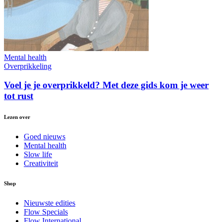
Mental health
Overprikkeling
Voel je je overprikkeld? Met deze gids kom je weer
tot rust
Lezen over
Goed nieuws
Mental health
Slow life
Creativiteit
Shop
Nieuwste edities
Flow Specials
Flow International