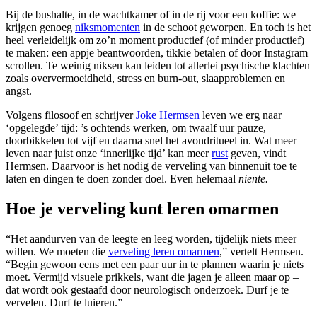
Bij de bushalte, in de wachtkamer of in de rij voor een koffie: we
krijgen genoeg
niksmomenten
in de schoot geworpen. En toch is het
heel verleidelijk om zo’n moment productief (of minder productief)
te maken: een appje beantwoorden, tikkie betalen of door Instagram
scrollen. Te weinig niksen kan leiden tot allerlei psychische klachten
zoals oververmoeidheid, stress en burn-out, slaapproblemen en
angst.
Volgens filosoof en schrijver
Joke Hermsen
leven we erg naar
‘opgelegde’ tijd: ’s ochtends werken, om twaalf uur pauze,
doorbikkelen tot vijf en daarna snel het avondritueel in. Wat meer
leven naar juist onze ‘innerlijke tijd’ kan meer
rust
geven, vindt
Hermsen. Daarvoor is het nodig de verveling van binnenuit toe te
laten en dingen te doen zonder doel. Even helemaal
niente.
Hoe je verveling kunt leren omarmen
“Het aandurven van de leegte en leeg worden, tijdelijk niets meer
willen. We moeten die
verveling leren omarmen
,” vertelt Hermsen.
“Begin gewoon eens met een paar uur in te plannen waarin je niets
moet. Vermijd visuele prikkels, want die jagen je alleen maar op –
dat wordt ook gestaafd door neurologisch onderzoek. Durf je te
vervelen. Durf te luieren.”