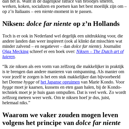
dan het is. Want in de dagelijkse ratrace van broodjes smeren,
werken, koken, socializen en poetsen kan het best moeilijk zijn om –
op z’n Italiaans – een
niente
-moment in te passen.
Niksen:
dolce far niente
op z’n Hollands
Toch is er ook in Nederland wel degelijk een uitdrukking voor, die
andere landen dan weer inspireert (ook al klinkt dat misschien wat
minder zalvend – en negatiever – dan
dolce far niente).
Journalist
Olga Mecking
schreef er een boek over:
Niksen – The Dutch art of
luieren
.
“Ik zie niksen als een vorm van zelfzorg die makkelijker in praktijk
is te brengen dan andere manieren van ontspanning. Als manier om
voor jezelf te zorgen is het een stuk makkelijker dan bijvoorbeeld
het Deense
hygge
of
het Japanse opruimen
van Marie Kondo. Voor
hygge
moet je kaarsen, kussens en eten gaan halen, bij de Kondo-
techniek moet je je huis gaan ontspullen. Dat is veel werk. Zo wordt
zelfzorg meteen weer werk. Om te niksen hoef je dus, juist,
helemaal niks.”
Waarom we vaker zouden mogen leven
volgens het principe van
dolce far niente