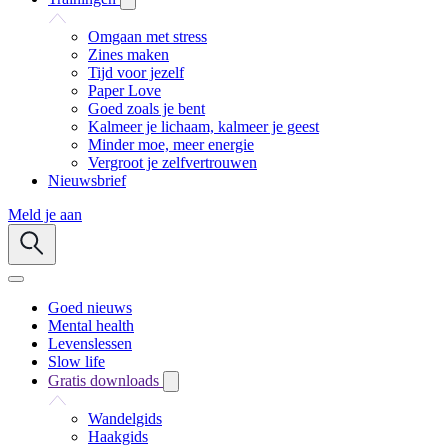
Omgaan met stress
Zines maken
Tijd voor jezelf
Paper Love
Goed zoals je bent
Kalmeer je lichaam, kalmeer je geest
Minder moe, meer energie
Vergroot je zelfvertrouwen
Nieuwsbrief
Meld je aan
Goed nieuws
Mental health
Levenslessen
Slow life
Gratis downloads
Wandelgids
Haakgids