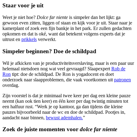
Staar voor je uit
Weet je niet hoe?
Dolce far niente
is simpeler dan het lijkt: ga
gewoon even zitten, liggen of staan en kijk voor je uit. Staar naar je
kamerplant of zoek een fijn bankje in het park. Er zullen gedachten
opkomen en dat is oké, want dat betekent volgens experts dat je
uitrust en
prikkels
verwerkt.
Simpeler beginnen? Doe de schildpad
Wil je afkicken van je productiviteitsverslaving, maar is een paar uur
helemaal nietsdoen nog wat veel gevraagd? Slaapexpert
Rob de
Ron
tipt: doe de schildpad. De Ron is yogadocent en doet
onderzoek naar slaapproblemen, die vaak voortkomen uit
patronen
overdag.
Zijn voorstel is dat je minimaal twee keer per dag een kleine pauze
neemt (kan ook tien keer) en één keer per dag twintig minuten tot
een halfuur rust. “Werk je op kantoor, ga dan tijdens die kleine
pauzes bijvoorbeeld naar de wc en doe de schildpad. Pootjes in,
aandacht naar binnen,
bewust ademhalen.
”
Zoek de juiste momenten voor
dolce far niente