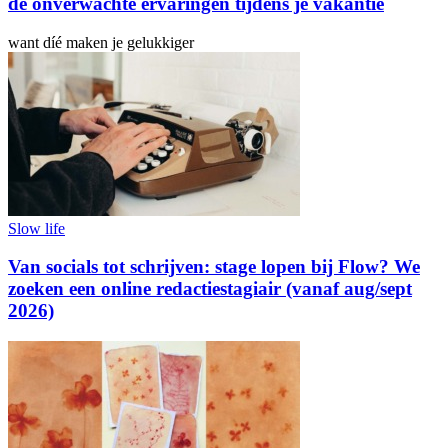
de onverwachte ervaringen tijdens je vakantie
want díé maken je gelukkiger
Slow life
Van socials tot schrijven: stage lopen bij Flow? We
zoeken een online redactiestagiair (vanaf aug/sept
2026)