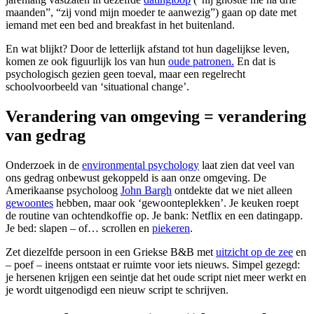
maanden”, “zij vond mijn moeder te aanwezig”) gaan op date met
iemand met een bed and breakfast in het buitenland.
En wat blijkt? Door de letterlijk afstand tot hun dagelijkse leven,
komen ze ook figuurlijk los van hun
oude patronen.
En dat is
psychologisch gezien geen toeval, maar een regelrecht
schoolvoorbeeld van ‘situational change’.
Verandering van omgeving = verandering
van gedrag
Onderzoek in de
environmental psychology
laat zien dat veel van
ons gedrag onbewust gekoppeld is aan onze omgeving. De
Amerikaanse psycholoog
John Bargh
ontdekte dat we niet alleen
gewoontes
hebben, maar ook ‘gewoonteplekken’. Je keuken roept
de routine van ochtendkoffie op. Je bank: Netflix en een datingapp.
Je bed: slapen – of… scrollen en
piekeren
.
Zet diezelfde persoon in een Griekse B&B met
uitzicht op de zee
en
– poef – ineens ontstaat er ruimte voor iets nieuws. Simpel gezegd:
je hersenen krijgen een seintje dat het oude script niet meer werkt en
je wordt uitgenodigd een nieuw script te schrijven.