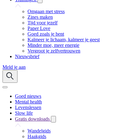
Omgaan met stress
Zines maken
Tijd voor jezelf
Paper Love
Goed zoals je bent
Kalmeer je lichaam, kalmeer je geest
Minder moe, meer energie
Vergroot je zelfvertrouwen
Nieuwsbrief
Meld je aan
Goed nieuws
Mental health
Levenslessen
Slow life
Gratis downloads
Wandelgids
Haakgids