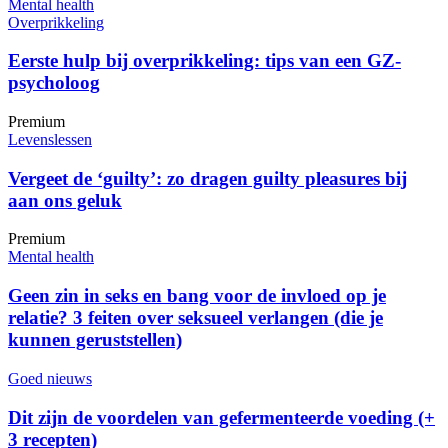
Mental health
Overprikkeling
Eerste hulp bij overprikkeling: tips van een GZ-
psycholoog
Premium
Levenslessen
Vergeet de ‘guilty’: zo dragen guilty pleasures bij
aan ons geluk
Premium
Mental health
Geen zin in seks en bang voor de invloed op je
relatie? 3 feiten over seksueel verlangen (die je
kunnen geruststellen)
Goed nieuws
Dit zijn de voordelen van gefermenteerde voeding (+
3 recepten)