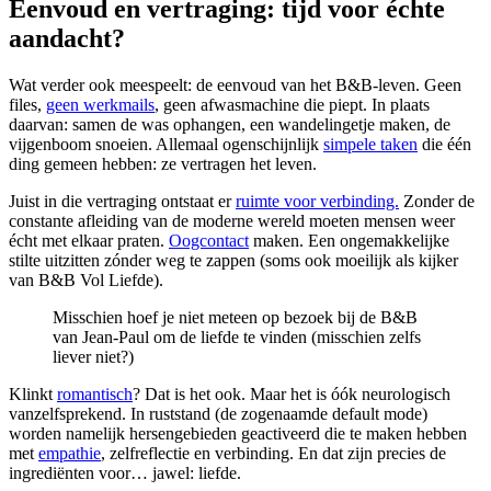
Eenvoud en vertraging: tijd voor échte
aandacht?
Wat verder ook meespeelt: de eenvoud van het B&B-leven. Geen
files,
geen werkmails
, geen afwasmachine die piept. In plaats
daarvan: samen de was ophangen, een wandelingetje maken, de
vijgenboom snoeien. Allemaal ogenschijnlijk
simpele taken
die één
ding gemeen hebben: ze vertragen het leven.
Juist in die vertraging ontstaat er
ruimte voor verbinding.
Zonder de
constante afleiding van de moderne wereld moeten mensen weer
écht met elkaar praten.
Oogcontact
maken. Een ongemakkelijke
stilte uitzitten zónder weg te zappen (soms ook moeilijk als kijker
van B&B Vol Liefde).
Misschien hoef je niet meteen op bezoek bij de B&B
van Jean-Paul om de liefde te vinden (misschien zelfs
liever niet?)
Klinkt
romantisch
? Dat is het ook. Maar het is óók neurologisch
vanzelfsprekend. In ruststand (de zogenaamde default mode)
worden namelijk hersengebieden geactiveerd die te maken hebben
met
empathie
, zelfreflectie en verbinding. En dat zijn precies de
ingrediënten voor… jawel: liefde.