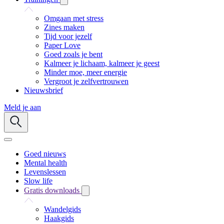
Omgaan met stress
Zines maken
Tijd voor jezelf
Paper Love
Goed zoals je bent
Kalmeer je lichaam, kalmeer je geest
Minder moe, meer energie
Vergroot je zelfvertrouwen
Nieuwsbrief
Meld je aan
Goed nieuws
Mental health
Levenslessen
Slow life
Gratis downloads
Wandelgids
Haakgids