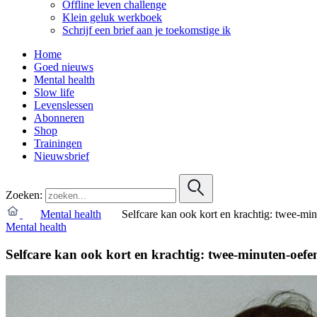
Offline leven challenge
Klein geluk werkboek
Schrijf een brief aan je toekomstige ik
Home
Goed nieuws
Mental health
Slow life
Levenslessen
Abonneren
Shop
Trainingen
Nieuwsbrief
Zoeken:
Mental health
Selfcare kan ook kort en krachtig: twee-mi
Mental health
Selfcare kan ook kort en krachtig: twee-minuten-oef