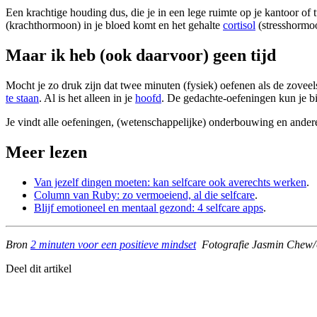
Een krachtige houding dus, die je in een lege ruimte op je kantoor of 
(krachthormoon) in je bloed komt en het gehalte
cortisol
(stresshormoo
Maar ik heb (ook daarvoor) geen tijd
Mocht je zo druk zijn dat twee minuten (fysiek) oefenen als de zoveels
te staan
. Al is het alleen in je
hoofd
. De gedachte-oefeningen kun je bijv
Je vindt alle oefeningen, (wetenschappelijke) onderbouwing en andere
Meer lezen
Van jezelf dingen moeten: kan selfcare ook averechts werken
.
Column van Ruby: zo vermoeiend, al die selfcare
.
Blijf emotioneel en mentaal gezond: 4 selfcare apps
.
Bron
2 minuten voor een positieve mindset
Fotografie Jasmin Chew
Deel dit artikel