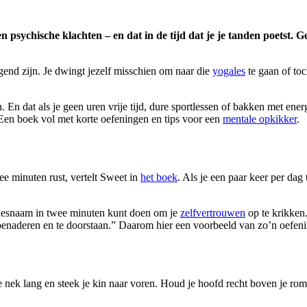
n psychische klachten – en dat in de tijd dat je je tanden poetst.
end zijn. Je dwingt jezelf misschien om naar die
yogales
te gaan of to
. En dat als je geen uren vrije tijd, dure sportlessen of bakken met ene
Een boek vol met korte oefeningen en tips voor een
mentale opkikker
.
ee minuten rust, vertelt Sweet in
het boek
. Als je een paar keer per dag
vredesnaam in twee minuten kunt doen om je
zelfvertrouwen
op te krikken.
benaderen en te doorstaan.” Daarom hier een voorbeeld van zo’n oefeni
e nek lang en steek je kin naar voren. Houd je hoofd recht boven je romp