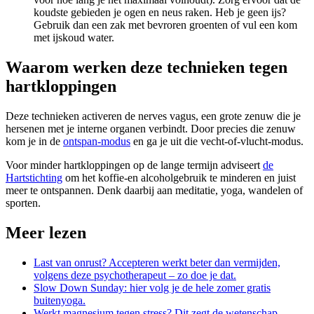
koudste gebieden je ogen en neus raken. Heb je geen ijs?
Gebruik dan een zak met bevroren groenten of vul een kom
met ijskoud water.
Waarom werken deze technieken tegen
hartkloppingen
Deze technieken activeren de nerves vagus, een grote zenuw die je
hersenen met je interne organen verbindt. Door precies die zenuw
kom je in de
ontspan-modus
en ga je uit die vecht-of-vlucht-modus.
Voor minder hartkloppingen op de lange termijn adviseert
de
Hartstichting
om het koffie-en alcoholgebruik te minderen en juist
meer te ontspannen. Denk daarbij aan meditatie, yoga, wandelen of
sporten.
Meer lezen
Last van onrust? Accepteren werkt beter dan vermijden,
volgens deze psychotherapeut – zo doe je dat.
Slow Down Sunday: hier volg je de hele zomer gratis
buitenyoga.
Werkt magnesium tegen stress? Dit zegt de wetenschap.