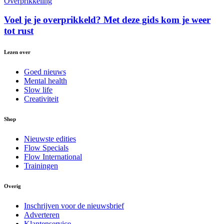
Overprikkeling
Voel je je overprikkeld? Met deze gids kom je weer
tot rust
Lezen over
Goed nieuws
Mental health
Slow life
Creativiteit
Shop
Nieuwste edities
Flow Specials
Flow International
Trainingen
Overig
Inschrijven voor de nieuwsbrief
Adverteren
Klantenservice