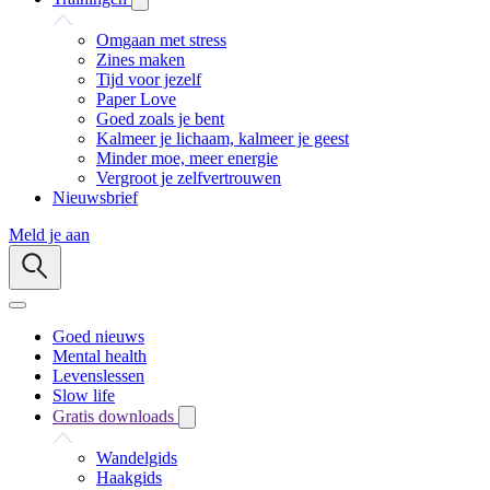
Omgaan met stress
Zines maken
Tijd voor jezelf
Paper Love
Goed zoals je bent
Kalmeer je lichaam, kalmeer je geest
Minder moe, meer energie
Vergroot je zelfvertrouwen
Nieuwsbrief
Meld je aan
Goed nieuws
Mental health
Levenslessen
Slow life
Gratis downloads
Wandelgids
Haakgids