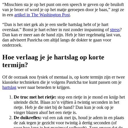
“Misschien sta je op het punt om een speech te geven op de bruiloft
van je broer of word je op het matje geroepen door je baas,” zegt ze
in een
artikel in The Washington Post
.
“Dan is het niet gek als je een snelle hartslag hebt of je hart
overslaat.” Bonst je hart echter in rust zonder inspanning of
stress
?
Dan kan er meer aan de hand zijn. Heb je hier regelmatig last van,
dan adviseert Pasricha om altijd langs de dokter te gaan voor
onderzoek.
Hoe verlaag je je hartslag op korte
termijn?
Of de oorzaak nou fysiek of mentaal is, op korte termijn zijn er twee
klassieke technieken die je volgens Pasricha toe kunt passen om je
hartslag
weer naar beneden te krijgen.
De truc met het rietje:
stop een rietje in je mond en knijp het
uiteinde dicht. Blaas zo’n vijftien à twintig seconden in het
rietje. Heb je die niet bij de hand? Dan kun je ook op je
vinger blazen alsof het een rietje is.
De duikreflex:
vul een zak met ijs, houd je adem in en plaats
de zak tegen je gezicht voor twintig à dertig seconden (of
voor hoe lang je het maximaal volhoudt). Zorg ervoor dat de