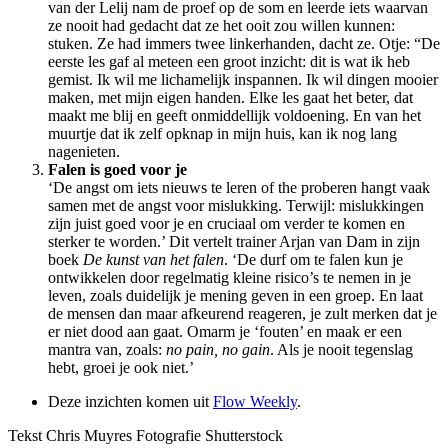
van der Lelij nam de proef op de som en leerde iets waarvan
ze nooit had gedacht dat ze het ooit zou willen kunnen:
stuken. Ze had immers twee linkerhanden, dacht ze. Otje: “De
eerste les gaf al meteen een groot inzicht: dit is wat ik heb
gemist. Ik wil me lichamelijk inspannen. Ik wil dingen mooier
maken, met mijn eigen handen. Elke les gaat het beter, dat
maakt me blij en geeft onmiddellijk voldoening. En van het
muurtje dat ik zelf opknap in mijn huis, kan ik nog lang
nagenieten.
Falen is goed voor je
‘De angst om iets nieuws te leren of the proberen hangt vaak
samen met de angst voor mislukking. Terwijl: mislukkingen
zijn juist goed voor je en cruciaal om verder te komen en
sterker te worden.’ Dit vertelt trainer Arjan van Dam in zijn
boek
De kunst van het falen
. ‘De durf om te falen kun je
ontwikkelen door regelmatig kleine risico’s te nemen in je
leven, zoals duidelijk je mening geven in een groep. En laat
de mensen dan maar afkeurend reageren, je zult merken dat je
er niet dood aan gaat. Omarm je ‘fouten’ en maak er een
mantra van, zoals:
no pain, no gain
. Als je nooit tegenslag
hebt, groei je ook niet.’
Deze inzichten komen uit
Flow Weekly
.
Tekst Chris Muyres Fotografie Shutterstock