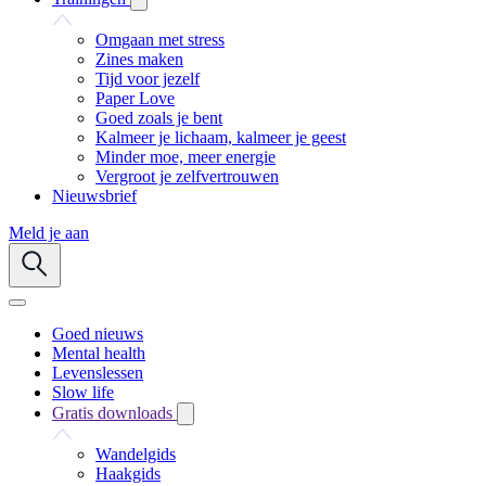
Omgaan met stress
Zines maken
Tijd voor jezelf
Paper Love
Goed zoals je bent
Kalmeer je lichaam, kalmeer je geest
Minder moe, meer energie
Vergroot je zelfvertrouwen
Nieuwsbrief
Meld je aan
Goed nieuws
Mental health
Levenslessen
Slow life
Gratis downloads
Wandelgids
Haakgids